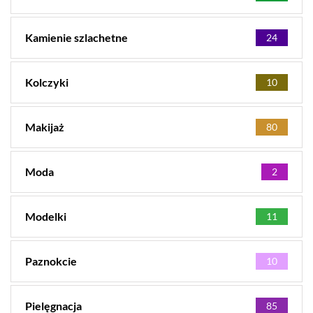
Kamienie szlachetne
24
Kolczyki
10
Makijaż
80
Moda
2
Modelki
11
Paznokcie
10
Pielęgnacja
85