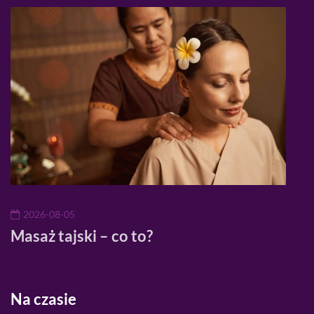
2026-08-05
20
Masaż tajski – co to?
Mod
mod
Na czasie