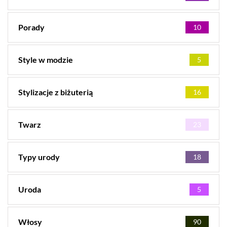
Porady
10
Style w modzie
5
Stylizacje z biżuterią
16
Twarz
23
Typy urody
18
Uroda
5
Włosy
90