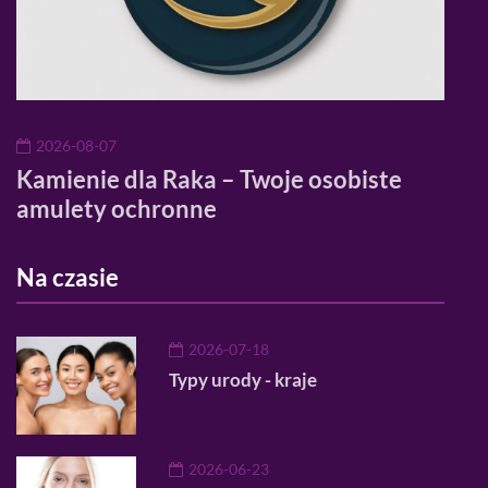
2026-08-07
20
?
Kamienie dla Raka – Twoje osobiste
Alt
amulety ochronne
trik
Na czasie
2026-07-18
Typy urody - kraje
2026-06-23