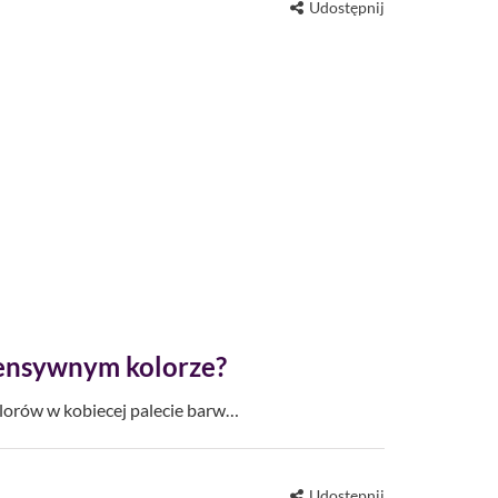
Udostępnij
tensywnym kolorze?
olorów w kobiecej palecie barw…
Udostępnij