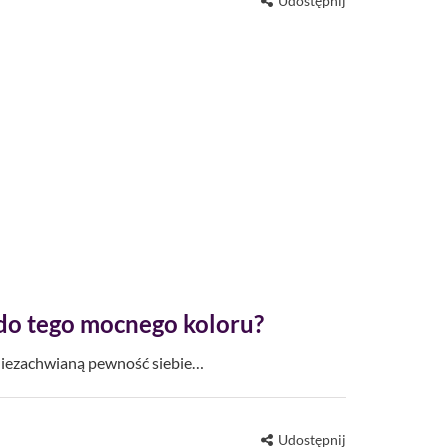
Udostępnij
 do tego mocnego koloru?
 niezachwianą pewność siebie…
Udostępnij