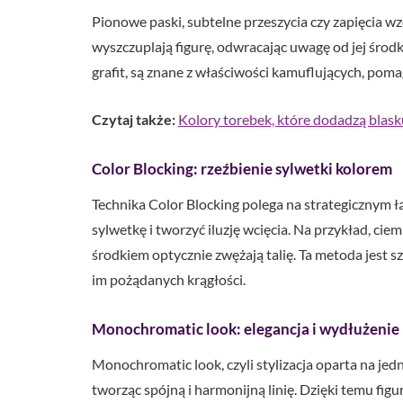
Pionowe paski, subtelne przeszycia czy zapięcia wz
wyszczuplają figurę, odwracając uwagę od jej środko
grafit, są znane z właściwości kamuflujących, poma
Czytaj także:
Kolory torebek, które dodadzą blas
Color Blocking: rzeźbienie sylwetki kolorem
Technika Color Blocking polega na strategicznym ł
sylwetkę i tworzyć iluzję wcięcia. Na przykład, ci
środkiem optycznie zwężają talię. Ta metoda jest s
im pożądanych krągłości.
Monochromatic look: elegancja i wydłużenie
Monochromatic look, czyli stylizacja oparta na jed
tworząc spójną i harmonijną linię. Dzięki temu figur