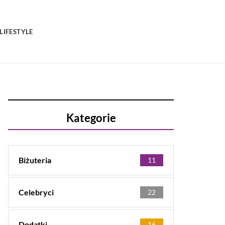
LIFESTYLE
Kategorie
Biżuteria
11
Celebryci
22
Dodatki
16