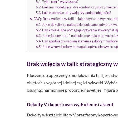
Tylko czerń wyszczupla?
Bielizna modelująca: dyskomfort czy sprzymierzen
Luźne ubrania: ukrywają czy dodają objętości?
FAQ: Brak wcięcia w talii – jak optycznie wyszczupl
Jakie dekolty są najbardziej polecane, gdy brak wci
Czy kroje A-line pomagają optycznie stworzyć iluzję
Jakie fasony ubrań najlepiej maskują brak wcięcia w
Czy spodnie z wysokim stanem są dobrym wyborem,
Jakie wzory i kolory pomagają optycznie wyszczupli
Brak wcięcia w talii: strategiczny
Kluczem do optycznego modelowania talii jest stworz
objętością w górnej i dolnej części sylwetki. Wyb
osiągnąć harmonijne proporcje, nawet jeśli figura be
Dekolty V i kopertowe: wydłużenie i akcent
Dekolty w kształcie litery V oraz fasony kopertow