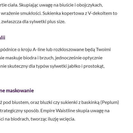
tie ciała. Skupiając uwagę na biuście i obojczykach,
c wrażenie smukłości. Sukienka kopertowa z V-dekoltem to
 zwłaszcza dla sylwetki plus size.
lii
i i spódnice o kroju A-line lub rozkloszowane będą Twoimi
nie maskuje biodra i brzuch, jednocześnie optycznie
lnie skuteczny dla typów sylwetki jabłko i prostokąt,
czne maskowanie
ż pod biustem, oraz bluzki czy sukienki z baskinką (Peplum)
w strategiczny sposób. Empire Waistline skupia uwagę na
i na biodrach, tworząc iluzję wcięcia.