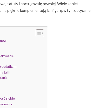
woje atuty i poczujesz się pewniej. Wiele kobiet
rania pięknie komplementują ich figurę, w tym optycznie
sonów
maskowanie
kę dodatkami
a talii
lania
ość siebie
ekonania