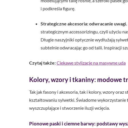
modelującymi talię rośnie, a szeroki pasek 
i podkreśla figurę.
Strategiczne akcesoria: odwracanie uwagi.
strategicznym accessorizingu, czyli użyciu n
Długie naszyjniki optycznie wydłużają sylwet
subtelnie odwracając go od talii. Inspiracji sz
Czytaj także:
Ciekawe stylizacje na masywne uda
Kolory, wzory i tkaniny: modowe tri
Tak jak fasony i akcesoria, tak i kolory, wzory or
kształtowaniu sylwetki. Świadome wykorzystanie
wyszczuplające i stworzenie iluzji wcięcia.
Pionowe paski i ciemne barwy: podstawy wys