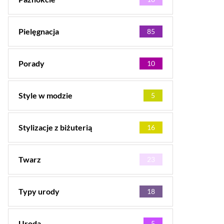
Pielęgnacja
85
Porady
10
Style w modzie
5
Stylizacje z biżuterią
16
Twarz
23
Typy urody
18
Uroda
5