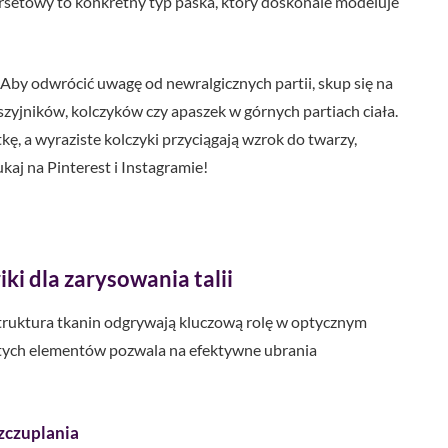
gorsetowy to konkretny typ paska, który doskonale modeluje
Aby odwrócić uwagę od newralgicznych partii, skup się na
aszyjników, kolczyków czy apaszek w górnych partiach ciała.
kę, a wyraziste kolczyki przyciągają wzrok do twarzy,
ukaj na Pinterest i Instagramie!
ki dla zarysowania talii
az struktura tkanin odgrywają kluczową rolę w optycznym
 tych elementów pozwala na efektywne ubrania
zczuplania