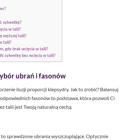
iec?
ić sylwetkę?
ęcia w talii?
 węższej talii?
 talii?
 gdy brak wcięcia w talii?
ć sylwetkę bez wcięcia w talii?
 wybór ubrań i fasonów
enie iluzji proporcji klepsydry. Jak to zrobić? Balansuj
ór odpowiednich fasonów to podstawa, która pozwoli Ci
z talii jest Twoją naturalną cechą.
e to sprawdzone ubrania wyszczuplające. Optycznie