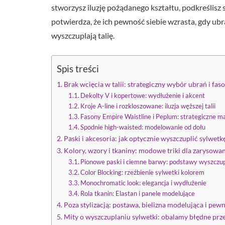
stworzysz iluzję pożądanego kształtu, podkreślisz s
potwierdza, że ich pewność siebie wzrasta, gdy ub
wyszczuplają talię.
Spis treści
Brak wcięcia w talii: strategiczny wybór ubrań i fa
Dekolty V i kopertowe: wydłużenie i akcent
Kroje A-line i rozkloszowane: iluzja węższej talii
Fasony Empire Waistline i Peplum: strategiczne 
Spodnie high-waisted: modelowanie od dołu
Paski i akcesoria: jak optycznie wyszczuplić sylwet
Kolory, wzory i tkaniny: modowe triki dla zarysowani
Pionowe paski i ciemne barwy: podstawy wyszczup
Color Blocking: rzeźbienie sylwetki kolorem
Monochromatic look: elegancja i wydłużenie
Rola tkanin: Elastan i panele modelujące
Poza stylizacją: postawa, bielizna modelująca i pewn
Mity o wyszczuplaniu sylwetki: obalamy błędne prz