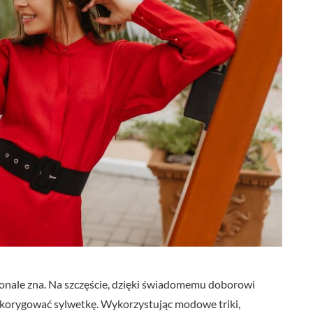
oskonale zna. Na szczęście, dzięki świadomemu doborowi
 skorygować sylwetkę. Wykorzystując modowe triki,