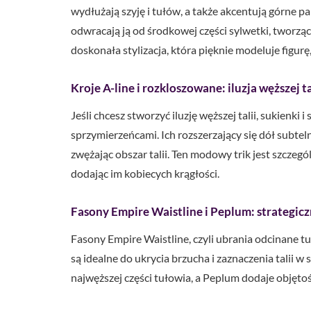
wydłużają szyję i tułów, a także akcentują górne par
odwracają ją od środkowej części sylwetki, tworzą
doskonała stylizacja, która pięknie modeluje figurę,
Kroje A-line i rozkloszowane: iluzja węższej ta
Jeśli chcesz stworzyć iluzję węższej talii, sukienk
sprzymierzeńcami. Ich rozszerzający się dół subtel
zwężając obszar talii. Ten modowy trik jest szczegó
dodając im kobiecych krągłości.
Fasony Empire Waistline i Peplum: strategi
Fasony Empire Waistline, czyli ubrania odcinane tu
są idealne do ukrycia brzucha i zaznaczenia talii 
najwęższej części tułowia, a Peplum dodaje objętośc