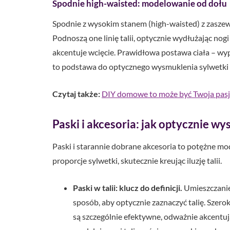
Spodnie high-waisted: modelowanie od dołu
Spodnie z wysokim stanem (high-waisted) z zaszewk
Podnoszą one linię talii, optycznie wydłużając nogi 
akcentuje wcięcie. Prawidłowa postawa ciała – wyp
to podstawa do optycznego wysmuklenia sylwetki i 
Czytaj także:
DIY domowe to może być Twoja pasja
Paski i akcesoria: jak optycznie w
Paski i starannie dobrane akcesoria to potężne mo
proporcje sylwetki, skutecznie kreując iluzję talii.
Paski w talii: klucz do definicji.
Umieszczanie
sposób, aby optycznie zaznaczyć talię. Szero
są szczególnie efektywne, odważnie akcentuj