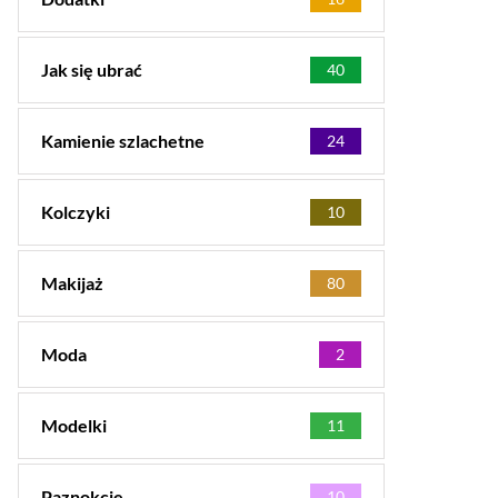
Jak się ubrać
40
Kamienie szlachetne
24
Kolczyki
10
Makijaż
80
Moda
2
Modelki
11
Paznokcie
10