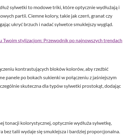
dłuż sylwetki to modowe triki, które optycznie wydłużają i
wych partii. Ciemne kolory, takie jak czerń, granat czy
gając ukryć brzuch i nadać sylwetce smuklejszy wygląd.
ku Twoim stylizacjom: Przewodnik po najnowszych trendach
ączeniu kontrastujących bloków kolorów, aby rzeźbić
emne panele po bokach sukienki w połączeniu z jaśniejszym
zczególnie skuteczna dla typów sylwetki prostokąt, dodając
nej tonacji kolorystycznej, optycznie wydłuża sylwetkę,
a bez talii wydaje się smuklejsza i bardziej proporcjonalna.