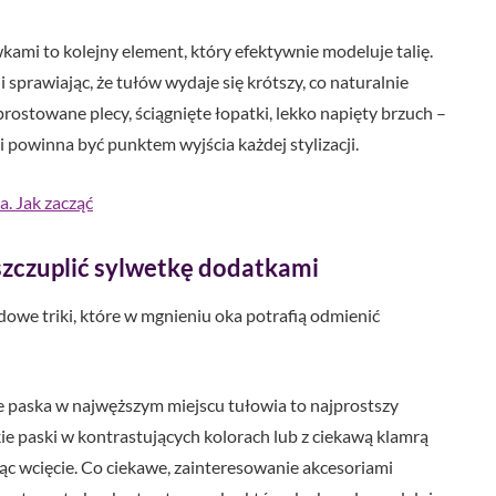
ami to kolejny element, który efektywnie modeluje talię.
i sprawiając, że tułów wydaje się krótszy, co naturalnie
rostowane plecy, ściągnięte łopatki, lekko napięty brzuch –
powinna być punktem wyjścia każdej stylizacji.
. Jak zacząć
yszczuplić sylwetkę dodatkami
dowe triki, które w mgnieniu oka potrafią odmienić
 paska w najwęższym miejscu tułowia to najprostszy
kie paski w kontrastujących kolorach lub z ciekawą klamrą
ąc wcięcie. Co ciekawe, zainteresowanie akcesoriami