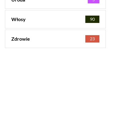
Włosy
90
Zdrowie
23