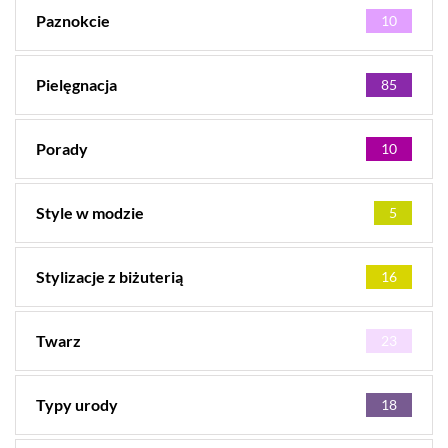
Paznokcie
10
Pielęgnacja
85
Porady
10
Style w modzie
5
Stylizacje z biżuterią
16
Twarz
23
Typy urody
18