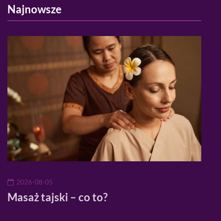
Najnowsze
2026-08-05
20
Masaż tajski – co to?
Mod
mod