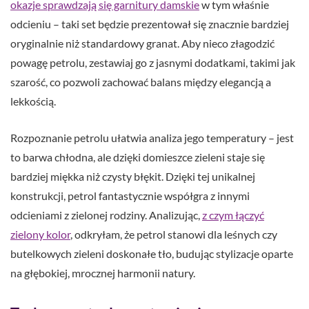
okazje sprawdzają się garnitury damskie
w tym właśnie
odcieniu – taki set będzie prezentował się znacznie bardziej
oryginalnie niż standardowy granat. Aby nieco złagodzić
powagę petrolu, zestawiaj go z jasnymi dodatkami, takimi jak
szarość, co pozwoli zachować balans między elegancją a
lekkością.
Rozpoznanie petrolu ułatwia analiza jego temperatury – jest
to barwa chłodna, ale dzięki domieszce zieleni staje się
bardziej miękka niż czysty błękit. Dzięki tej unikalnej
konstrukcji, petrol fantastycznie współgra z innymi
odcieniami z zielonej rodziny. Analizując,
z czym łączyć
zielony kolor
, odkryłam, że petrol stanowi dla leśnych czy
butelkowych zieleni doskonałe tło, budując stylizacje oparte
na głębokiej, mrocznej harmonii natury.