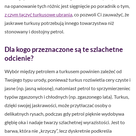
na opanowanie tych różnic jest sięgnięcie po poradnik o tym,
z czym łączyć turkusowe ubrania
, co pozwoli Ci zauważyć, że
jaskrawe turkusy potrzebują innego towarzystwa niż
stonowany i dostojny petrol.
Dla kogo przeznaczone są te szlachetne
odcienie?
Wybór między petrolem a turkusem powinien zależeć od
Twojego typu urody, ponieważ turkus rozświetla cery czyste i
jasne (np. jasną wiosnę), natomiast petrol to sprzymierzeniec
typów zgaszonych i chłodnych (np. zgaszonego lata). Turkus,
dzięki swojej jaskrawości, może przytłaczać osoby o
delikatnych rysach, podczas gdy petrol pięknie wydobywa
głębię oka i nadaje twarzy szlachetnej wyrazistości. Jest to
barwa, która nie „krzyczy”, lecz dyskretnie podkreśla