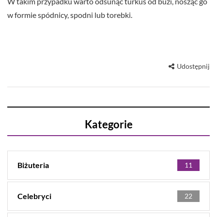
W takim przypadku warto odsunąć turkus od buzi, nosząc go
w formie spódnicy, spodni lub torebki.
Udostępnij
Kategorie
Biżuteria
11
Celebryci
22