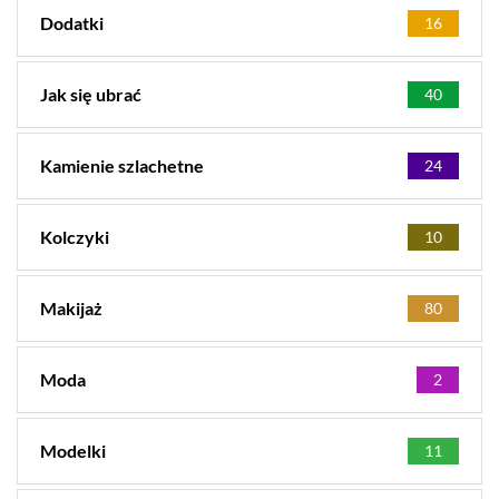
Dodatki
16
Jak się ubrać
40
Kamienie szlachetne
24
Kolczyki
10
Makijaż
80
Moda
2
Modelki
11