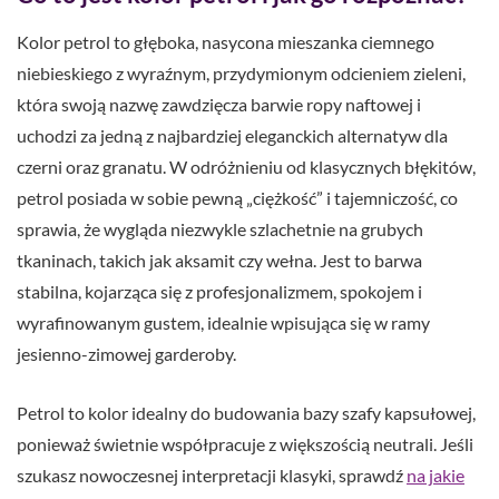
Kolor petrol to głęboka, nasycona mieszanka ciemnego
niebieskiego z wyraźnym, przydymionym odcieniem zieleni,
która swoją nazwę zawdzięcza barwie ropy naftowej i
uchodzi za jedną z najbardziej eleganckich alternatyw dla
czerni oraz granatu. W odróżnieniu od klasycznych błękitów,
petrol posiada w sobie pewną „ciężkość” i tajemniczość, co
sprawia, że wygląda niezwykle szlachetnie na grubych
tkaninach, takich jak aksamit czy wełna. Jest to barwa
stabilna, kojarząca się z profesjonalizmem, spokojem i
wyrafinowanym gustem, idealnie wpisująca się w ramy
jesienno-zimowej garderoby.
Petrol to kolor idealny do budowania bazy szafy kapsułowej,
ponieważ świetnie współpracuje z większością neutrali. Jeśli
szukasz nowoczesnej interpretacji klasyki, sprawdź
na jakie