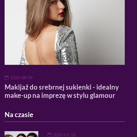
2026-08-09
20
Makijaż do srebrnej sukienki - idealny
Ran
make-up na imprezę w stylu glamour
pro
Na czasie
2026-07-18