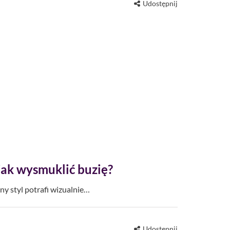
Udostępnij
jak wysmuklić buzię?
ny styl potrafi wizualnie…
Udostępnij