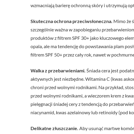
wzmacniają barierę ochronną skóry i utrzymują op
Skuteczna ochrona przeciwsłoneczna.
Mimo że śn
szczególnie ważna w zapobieganiu przebarwieniom 
produktów z filtrem SPF 30+ jako kluczowego elemen
opala, ale ma tendencję do powstawania plam posł
filtrem SPF 50+ przez cały rok, nawet w pochmurne
Walka z przebarwieniami.
Śniada cera jest podat
aktywnych jest niezbędne. Witamina C (kwas askor
chroni przed wolnymi rodnikami. Na przykład, stosu
przed wolnymi rodnikami, a wieczorem krem z kwa
pielęgnacji śniadej cery z tendencją do przebarwie
niacynamid, kwas azelainowy lub retinoidy (pod ko
Delikatne złuszczanie.
Aby usunąć martwe komórki