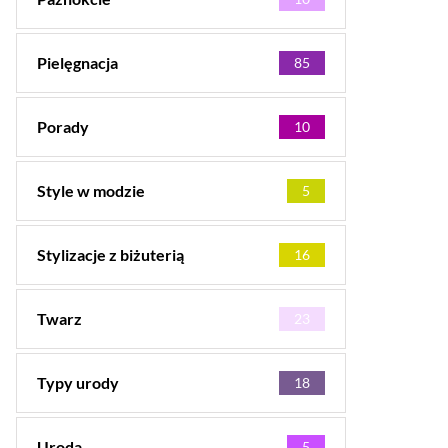
Pielęgnacja
85
Porady
10
Style w modzie
5
Stylizacje z biżuterią
16
Twarz
23
Typy urody
18
Uroda
5