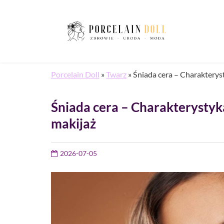
Porcelain Doll
»
Twarz
»
Śniada cera – Charakteryst
Śniada cera – Charakterystyka
makijaż
2026-07-05