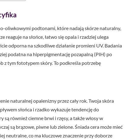
cyfika
ółto-oliwkowymi podtonami, które nadają skórze naturalny,
 reaguje na słońce, łatwo się opala i rzadziej ulega
wicie odporna na szkodliwe działanie promieni UV. Badania
dziej podatna na hiperpigmentację pozapalną (PIH) po
ób z tym fototypem skóry. To podkreśla potrzebę
nie naturalnej opalenizny przez cały rok. Twoja skóra
pływem słońca i rzadko wykazuje tendencję do
y są również ciemne brwi i rzęsy, a także włosy w
yczaj są brązowe, piwne lub zielone. Śniada cera może mieć
iej neutralne, co ma kluczowe znaczenie przy doborze