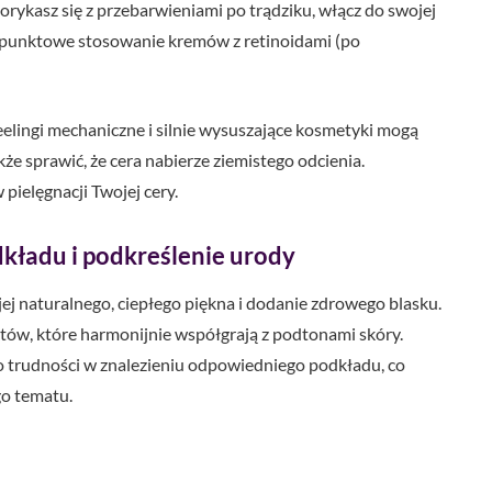
borykasz się z przebarwieniami po trądziku, włącz do swojej
z punktowe stosowanie kremów z retinoidami (po
lingi mechaniczne i silnie wysuszające kosmetyki mogą
kże sprawić, że cera nabierze ziemistego odcienia.
pielęgnacji Twojej cery.
dkładu i podkreślenie urody
 jej naturalnego, ciepłego piękna i dodanie zdrowego blasku.
tów, które harmonijnie współgrają z podtonami skóry.
ło trudności w znalezieniu odpowiedniego podkładu, co
go tematu.