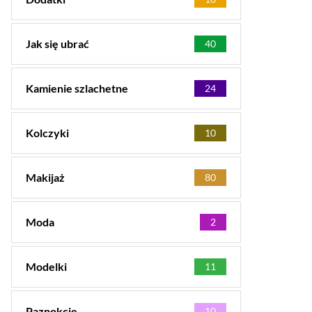
Jak się ubrać
40
Kamienie szlachetne
24
Kolczyki
10
Makijaż
80
Moda
2
Modelki
11
Paznokcie
10