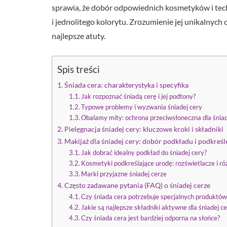
sprawia, że dobór odpowiednich kosmetyków i tec
i jednolitego kolorytu. Zrozumienie jej unikalnych
najlepsze atuty.
Spis treści
Śniada cera: charakterystyka i specyfika
Jak rozpoznać śniadą cerę i jej podtony?
Typowe problemy i wyzwania śniadej cery
Obalamy mity: ochrona przeciwsłoneczna dla śniad
Pielęgnacja śniadej cery: kluczowe kroki i składniki
Makijaż dla śniadej cery: dobór podkładu i podkreśl
Jak dobrać idealny podkład do śniadej cery?
Kosmetyki podkreślające urodę: rozświetlacze i ró
Marki przyjazne śniadej cerze
Często zadawane pytania (FAQ) o śniadej cerze
Czy śniada cera potrzebuje specjalnych produktów
Jakie są najlepsze składniki aktywne dla śniadej c
Czy śniada cera jest bardziej odporna na słońce?