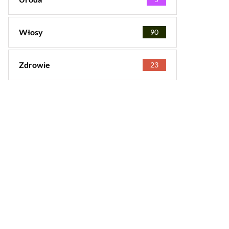
Włosy
90
Zdrowie
23