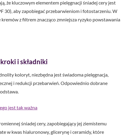
ą, że kluczowym elementem pielęgnacji śniadej cery jest
 30), aby zapobiegać przebarwieniom i fotostarzeniu. W
 kremów z filtrem znacząco zmniejsza ryzyko powstawania
kroki i składniki
dnolity koloryt, niezbędna jest świadoma pielęgnacja,
necznej i redukcji przebarwień. Odpowiednio dobrane
podstawa.
ego jest tak ważna
omiennej śniadej cery, zapobiegający jej ziemistemu
te w kwas hialuronowy, glicerynę i ceramidy, które