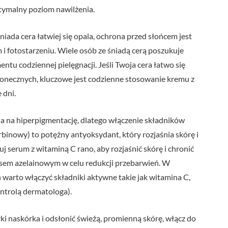
tymalny poziom nawilżenia.
iada cera łatwiej się opala, ochrona przed słońcem jest
i fotostarzeniu. Wiele osób ze śniadą cerą poszukuje
tu codziennej pielęgnacji. Jeśli Twoja cera łatwo się
onecznych, kluczowe jest codzienne stosowanie kremu z
 dni.
na na hiperpigmentację, dlatego włączenie składników
binowy) to potężny antyoksydant, który rozjaśnia skórę i
j serum z witaminą C rano, aby rozjaśnić skórę i chronić
sem azelainowym w celu redukcji przebarwień. W
ń warto włączyć składniki aktywne takie jak witamina C,
ntrolą dermatologa).
 naskórka i odsłonić świeżą, promienną skórę, włącz do