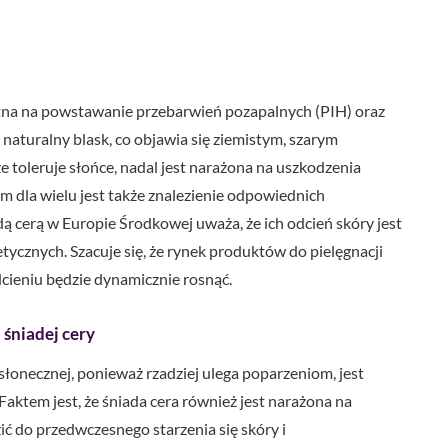
tna na powstawanie przebarwień pozapalnych (PIH) oraz
naturalny blask, co objawia się ziemistym, szarym
 toleruje słońce, nadal jest narażona na uszkodzenia
 dla wielu jest także znalezienie odpowiednich
ą cerą w Europie Środkowej uważa, że ich odcień skóry jest
ycznych. Szacuje się, że rynek produktów do pielęgnacji
cieniu będzie dynamicznie rosnąć.
śniadej cery
słonecznej, ponieważ rzadziej ulega poparzeniom, jest
ktem jest, że śniada cera również jest narażona na
ć do przedwczesnego starzenia się skóry i