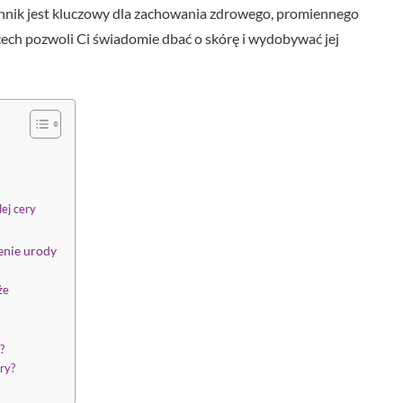
hnik jest kluczowy dla zachowania zdrowego, promiennego
 cech pozwoli Ci świadomie dbać o skórę i wydobywać jej
ej cery
enie urody
że
?
ery?