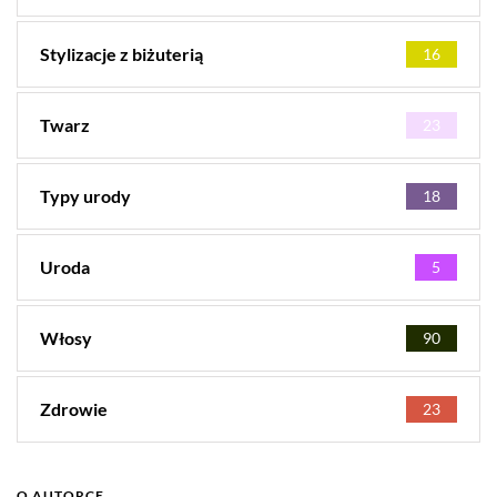
Stylizacje z biżuterią
16
Twarz
23
Typy urody
18
Uroda
5
Włosy
90
Zdrowie
23
O AUTORCE