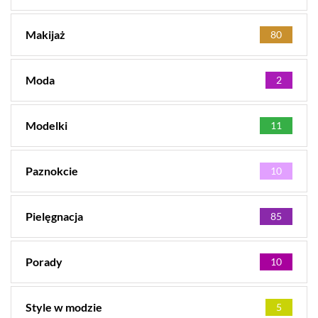
Makijaż
80
Moda
2
Modelki
11
Paznokcie
10
Pielęgnacja
85
Porady
10
Style w modzie
5