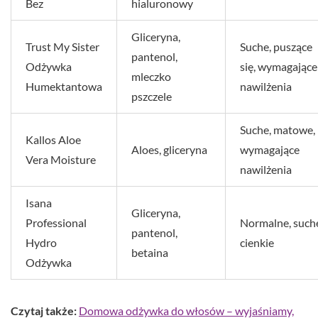
Bez
hialuronowy
Gliceryna,
Trust My Sister
Suche, puszące
pantenol,
Odżywka
się, wymagające
mleczko
Humektantowa
nawilżenia
pszczele
Suche, matowe,
Kallos Aloe
Aloes, gliceryna
wymagające
Vera Moisture
nawilżenia
Isana
Gliceryna,
Professional
Normalne, such
pantenol,
Hydro
cienkie
betaina
Odżywka
Czytaj także:
Domowa odżywka do włosów – wyjaśniamy,