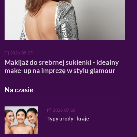
2026-08-09
20
Makijaż do srebrnej sukienki - idealny
Ran
make-up na imprezę w stylu glamour
pro
Na czasie
2026-07-18
Typy urody - kraje