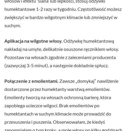
włosów i efektu 'siana’ lub lepkości, stosuj odżywki
humektantowe 1-2 razy w tygodniu. Częstotliwość możesz
zwiększyć w bardzo wilgotnym klimacie lub zmniejszyć w
suchym.
Aplikacja na wilgotne włosy.
Odżywkę humektantową
nakładaj na umyte, delikatnie osuszone ręcznikiem włosy.
Pozostaw na włosach zgodnie z zaleceniami producenta
(zazwyczaj 3-5 minut), a następnie dokładnie spłucz.
Połączenie z emolientami.
Zawsze „domykaj” nawilżenie
dostarczone przez humektanty warstwą emolientów.
Emolienty tworzą na włosach ochronną barierę, która
zapobiega ucieczce wilgoci. Brak emolientów po
humektantach w suchym klimacie może prowadzić do
przesuszenia i puszenia. Obserwowałam, że kiedyś
zapomniałam o tym kroku, a moje włosy po kilku godzinach