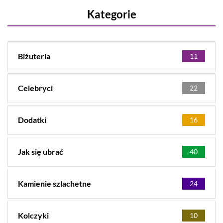
Kategorie
Biżuteria
11
Celebryci
22
Dodatki
16
Jak się ubrać
40
Kamienie szlachetne
24
Kolczyki
10