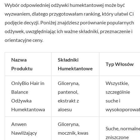
Wybór odpowiedniej odżywki humektantowej może być
wyzwaniem, dlatego przygotowałam ranking, który ułatwi Ci
podjęcie decyzji. Poniżej znajdziesz porównanie popularnych
odżywek, uwzględniając ich ważne składniki, przeznaczenie i
orientacyjne ceny.
Nazwa
Składniki
Typ Włosów
Produktu
Humektantowe
OnlyBio Hair in
Gliceryna,
Wszystkie,
Balance
pantenol,
szczególnie
Odżywka
ekstrakt z
suche i
Humektantowa
aloesu
wysokoporowa
Anwen
Gliceryna,
Suche, normalne
Nawilżający
mocznik, kwas
zniszczone