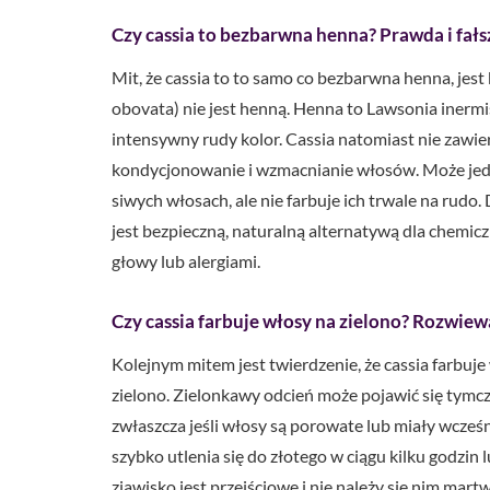
Czy cassia to bezbarwna henna? Prawda i fałs
Mit, że cassia to to samo co bezbarwna henna, jes
obovata) nie jest henną. Henna to Lawsonia inerm
intensywny rudy kolor. Cassia natomiast nie zawie
kondycjonowanie i wzmacnianie włosów. Może jedyn
siwych włosach, ale nie farbuje ich trwale na rudo.
jest bezpieczną, naturalną alternatywą dla chemicz
głowy lub alergiami.
Czy cassia farbuje włosy na zielono? Rozwi
Kolejnym mitem jest twierdzenie, że cassia farbuje
zielono. Zielonkawy odcień może pojawić się tymcz
zwłaszcza jeśli włosy są porowate lub miały wcześ
szybko utlenia się do złotego w ciągu kilku godzin 
zjawisko jest przejściowe i nie należy się nim martw