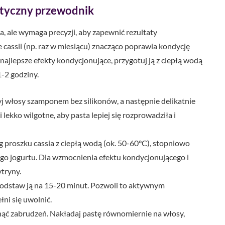
ktyczny przewodnik
ta, ale wymaga precyzji, aby zapewnić rezultaty
 cassii (np. raz w miesiącu) znacząco poprawia kondycję
 najlepsze efekty kondycjonujące, przygotuj ją z ciepłą wodą
-2 godziny.
j włosy szamponem bez silikonów, a następnie delikatnie
lekko wilgotne, aby pasta lepiej się rozprowadziła i
proszku cassia z ciepłą wodą (ok. 50-60°C), stopniowo
ego jogurtu. Dla wzmocnienia efektu kondycjonującego i
ytryny.
odstaw ją na 15-20 minut. Pozwoli to aktywnym
ni się uwolnić.
nąć zabrudzeń. Nakładaj pastę równomiernie na włosy,