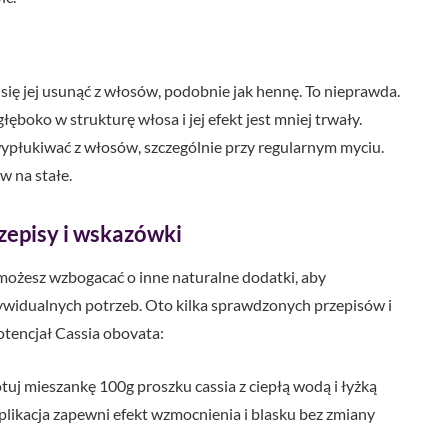
da się jej usunąć z włosów, podobnie jak hennę. To nieprawda.
łęboko w strukturę włosa i jej efekt jest mniej trwały.
 wypłukiwać z włosów, szczególnie przy regularnym myciu.
w na stałe.
zepisy i wskazówki
 możesz wzbogacać o inne naturalne dodatki, aby
ywidualnych potrzeb. Oto kilka sprawdzonych przepisów i
tencjał Cassia obovata:
uj mieszankę 100g proszku cassia z ciepłą wodą i łyżką
aplikacja zapewni efekt wzmocnienia i blasku bez zmiany