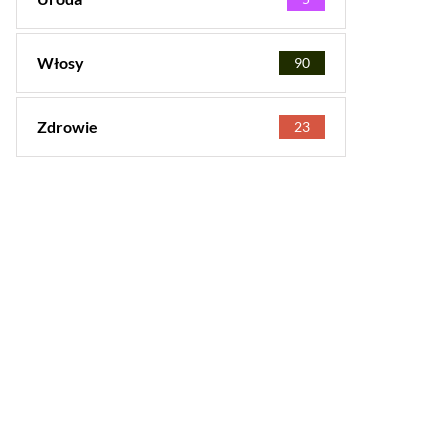
Włosy
90
Zdrowie
23