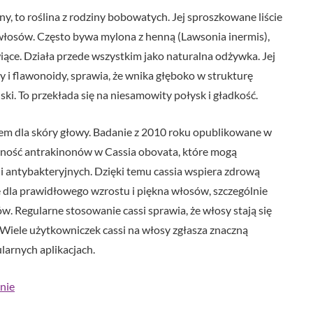
ny, to roślina z rodziny bobowatych. Jej sproszkowane liście
 włosów. Często bywa mylona z henną (Lawsonia inermis),
ące. Działa przede wszystkim jako naturalna odżywka. Jej
 i flawonoidy, sprawia, że wnika głęboko w strukturę
ki. To przekłada się na niesamowity połysk i gładkość.
m dla skóry głowy. Badanie z 2010 roku opublikowane w
cność antrakinonów w Cassia obovata, które mogą
 i antybakteryjnych. Dzięki temu cassia wspiera zdrową
 dla prawidłowego wzrostu i piękna włosów, szczególnie
w. Regularne stosowanie cassi sprawia, że włosy stają się
k. Wiele użytkowniczek cassi na włosy zgłasza znaczną
larnych aplikacjach.
enie