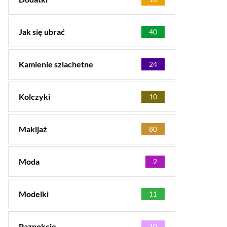
Jak się ubrać
40
Kamienie szlachetne
24
Kolczyki
10
Makijaż
80
Moda
2
Modelki
11
Paznokcie
10