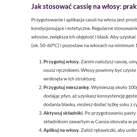
Jak stosować cassię na włosy: pra
Przygotowanie i aplikacja cassii na włosy jest pros
kondycjonujące i estetyczne. Regularne stosowanie
włosów, zwiększa ich objętość i blask. Aby uzyskać
(ok. 50-60°C) i pozostaw na włosach na minimum 1
Przygotuj włosy.
Zanim nałożysz cassię, umy
osusz ręcznikiem. Włosy powinny być czyste i 
wniknęła w ich strukturę.
Przygotuj mieszankę.
Wymieszaj około 100g 
dodając płyn, aż uzyskasz konsystencję gęst
dodania blasku, możesz dodać łyżkę soku z c
Aktywuj składniki.
Po przygotowaniu pasty 
składnikom zawartym w Cassia obovata w peł
Aplikuj na włosy.
Załóż rękawiczki, aby unik