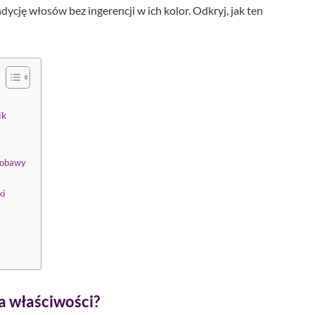
ycję włosów bez ingerencji w ich kolor. Odkryj, jak ten
ik
y obawy
ki
ma właściwości?