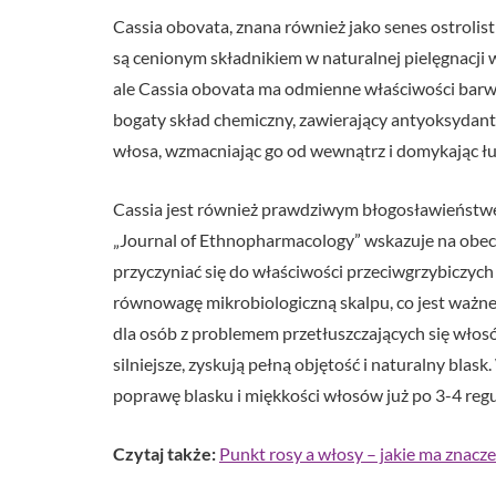
Cassia obovata, znana również jako senes ostrolist
są cenionym składnikiem w naturalnej pielęgnacji
ale Cassia obovata ma odmienne właściwości barwi
bogaty skład chemiczny, zawierający antyoksydanty
włosa, wzmacniając go od wewnątrz i domykając łus
Cassia jest również prawdziwym błogosławieństwe
„Journal of Ethnopharmacology” wskazuje na obe
przyczyniać się do właściwości przeciwgrzybiczych
równowagę mikrobiologiczną skalpu, co jest ważne
dla osób z problemem przetłuszczających się włosó
silniejsze, zyskują pełną objętość i naturalny blas
poprawę blasku i miękkości włosów już po 3-4 regu
Czytaj także:
Punkt rosy a włosy – jakie ma znacz