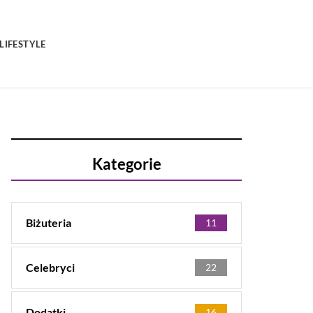
LIFESTYLE
Kategorie
Biżuteria
11
Celebryci
22
Dodatki
16