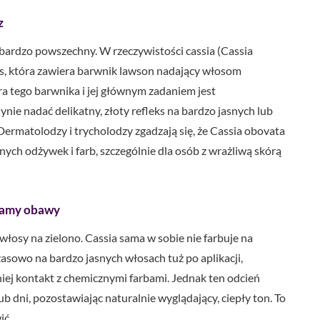
z
t bardzo powszechny. W rzeczywistości cassia (Cassia
is, która zawiera barwnik lawson nadający włosom
ra tego barwnika i jej głównym zadaniem jest
ie nadać delikatny, złoty refleks na bardzo jasnych lub
 Dermatolodzy i trycholodzy zgadzają się, że Cassia obovata
nych odżywek i farb, szczególnie dla osób z wrażliwą skórą
ewamy obawy
 włosy na zielono. Cassia sama w sobie nie farbuje na
asowo na bardzo jasnych włosach tuż po aplikacji,
niej kontakt z chemicznymi farbami. Jednak ten odcień
lub dni, pozostawiając naturalnie wyglądający, ciepły ton. To
ić.