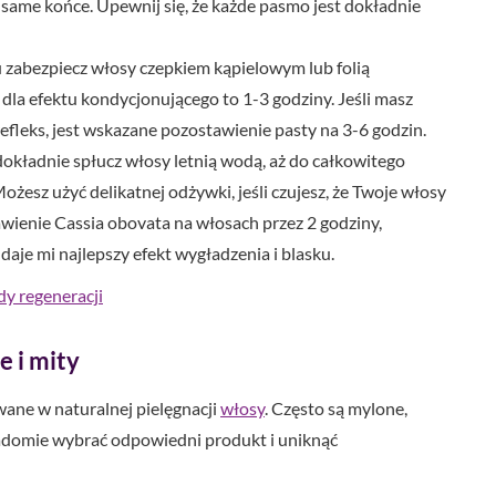
 same końce. Upewnij się, że każde pasmo jest dokładnie
 zabezpiecz włosy czepkiem kąpielowym lub folią
dla efektu kondycjonującego to 1-3 godziny. Jeśli masz
refleks, jest wskazane pozostawienie pasty na 3-6 godzin.
okładnie spłucz włosy letnią wodą, aż do całkowitego
ożesz użyć delikatnej odżywki, jeśli czujesz, że Twoje włosy
wienie Cassia obovata na włosach przez 2 godziny,
aje mi najlepszy efekt wygładzenia i blasku.
dy regeneracji
e i mity
wane w naturalnej pielęgnacji
włosy
. Często są mylone,
wiadomie wybrać odpowiedni produkt i uniknąć