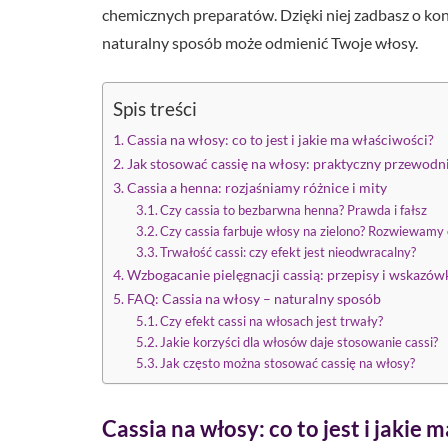
chemicznych preparatów. Dzięki niej zadbasz o kond
naturalny sposób może odmienić Twoje włosy.
Spis treści
Cassia na włosy: co to jest i jakie ma właściwości?
Jak stosować cassię na włosy: praktyczny przewodn
Cassia a henna: rozjaśniamy różnice i mity
Czy cassia to bezbarwna henna? Prawda i fałsz
Czy cassia farbuje włosy na zielono? Rozwiewam
Trwałość cassi: czy efekt jest nieodwracalny?
Wzbogacanie pielęgnacji cassią: przepisy i wskazów
FAQ: Cassia na włosy – naturalny sposób
Czy efekt cassi na włosach jest trwały?
Jakie korzyści dla włosów daje stosowanie cassi?
Jak często można stosować cassię na włosy?
Cassia na włosy: co to jest i jakie 