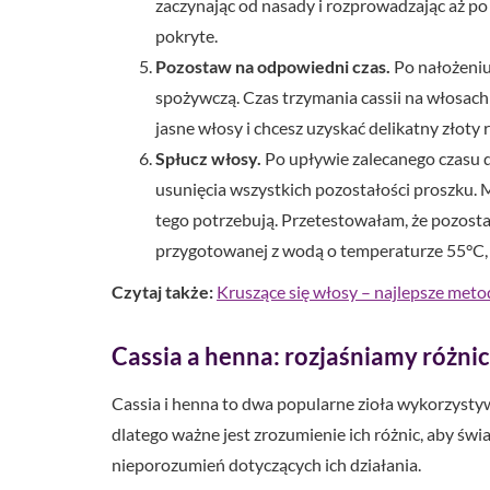
zaczynając od nasady i rozprowadzając aż po
pokryte.
Pozostaw na odpowiedni czas.
Po nałożeniu
spożywczą. Czas trzymania cassii na włosach 
jasne włosy i chcesz uzyskać delikatny złoty 
Spłucz włosy.
Po upływie zalecanego czasu d
usunięcia wszystkich pozostałości proszku. M
tego potrzebują. Przetestowałam, że pozosta
przygotowanej z wodą o temperaturze 55°C, d
Czytaj także:
Kruszące się włosy – najlepsze meto
Cassia a henna: rozjaśniamy różnic
Cassia i henna to dwa popularne zioła wykorzysty
dlatego ważne jest zrozumienie ich różnic, aby ś
nieporozumień dotyczących ich działania.