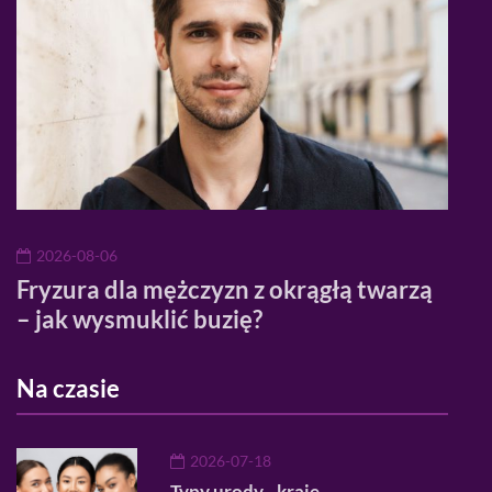
2026-08-06
20
ać
Fryzura dla mężczyzn z okrągłą twarzą
Domi
– jak wysmuklić buzię?
poc
Na czasie
2026-07-18
Typy urody - kraje