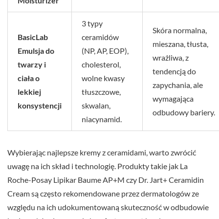
Moisturizer
3 typy
Skóra normalna,
BasicLab
ceramidów
mieszana, tłusta,
Emulsja do
(NP, AP, EOP),
wrażliwa, z
twarzy i
cholesterol,
tendencją do
ciała o
wolne kwasy
zapychania, ale
lekkiej
tłuszczowe,
wymagająca
konsystencji
skwalan,
odbudowy bariery.
niacynamid.
Wybierając najlepsze kremy z ceramidami, warto zwrócić
uwagę na ich skład i technologię. Produkty takie jak La
Roche-Posay Lipikar Baume AP+M czy Dr. Jart+ Ceramidin
Cream są często rekomendowane przez dermatologów ze
względu na ich udokumentowaną skuteczność w odbudowie