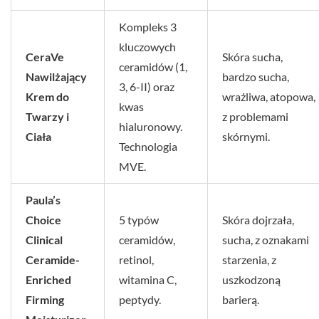
Kompleks 3
kluczowych
CeraVe
Skóra sucha,
ceramidów (1,
Nawilżający
bardzo sucha,
3, 6-II) oraz
Krem do
wrażliwa, atopowa,
kwas
Twarzy i
z problemami
hialuronowy.
Ciała
skórnymi.
Technologia
MVE.
Paula’s
Choice
5 typów
Skóra dojrzała,
Clinical
ceramidów,
sucha, z oznakami
Ceramide-
retinol,
starzenia, z
Enriched
witamina C,
uszkodzoną
Firming
peptydy.
barierą.