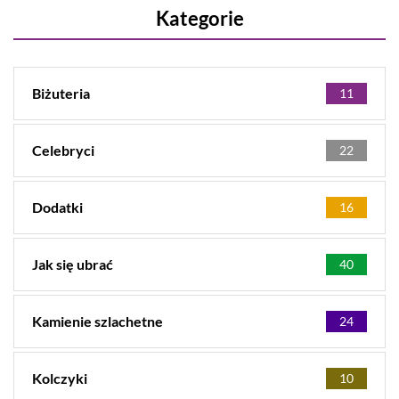
Kategorie
Biżuteria
11
Celebryci
22
Dodatki
16
Jak się ubrać
40
Kamienie szlachetne
24
Kolczyki
10