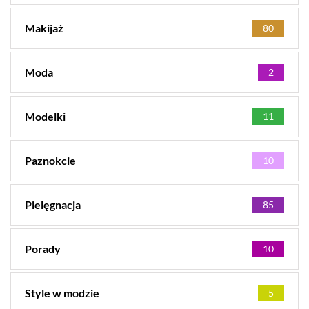
Makijaż
80
Moda
2
Modelki
11
Paznokcie
10
Pielęgnacja
85
Porady
10
Style w modzie
5