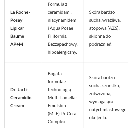
Formuła z
La Roche-
ceramidami,
Skóra bardzo
Posay
niacynamidem
sucha, wrażliwa,
Lipikar
i Aqua Posae
atopowa (AZS),
Baume
Filiformis.
skłonna do
AP+M
Bezzapachowy,
podrażnień.
hipoalergiczny.
Bogata
Skóra bardzo
formuła z
sucha, szorstka,
Dr. Jart+
technologią
zniszczona,
Ceramidin
Multi-Lamellar
wymagająca
Cream
Emulsion
natychmiastowego
(MLE) i 5-Cera
ukojenia.
Complex.