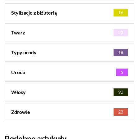
Stylizacje z biżuterią
16
Twarz
23
Typy urody
18
Uroda
5
Włosy
90
Zdrowie
23
Podobne artykuły