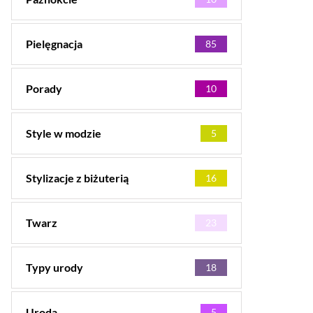
Pielęgnacja
85
Porady
10
Style w modzie
5
Stylizacje z biżuterią
16
Twarz
23
Typy urody
18
Uroda
5