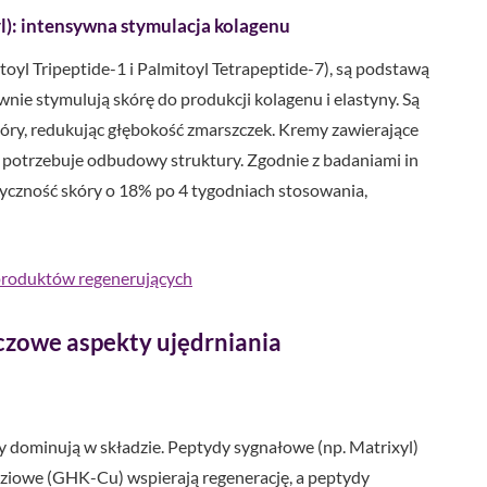
l): intensywna stymulacja kolagenu
toyl Tripeptide-1 i Palmitoyl Tetrapeptide-7), są podstawą
nie stymulują skórę do produkcji kolagenu i elastyny. Są
kóry, redukując głębokość zmarszczek. Kremy zawierające
ra potrzebuje odbudowy struktury. Zgodnie z badaniami in
yczność skóry o 18% po 4 tygodniach stosowania,
 produktów regenerujących
czowe aspekty ujędrniania
dy dominują w składzie. Peptydy sygnałowe (np. Matrixyl)
ziowe (GHK-Cu) wspierają regenerację, a peptydy