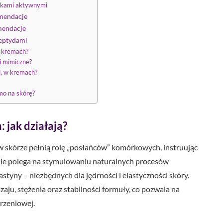
nikami aktywnymi
omendacje
omendacje
peptydami
w kremach?
i mimiczne?
l, w kremach?
mo na skórę?
 jak działają?
w skórze pełnią rolę „posłańców” komórkowych, instruując
anie polega na stymulowaniu naturalnych procesów
astyny – niezbędnych dla jędrności i elastyczności skóry.
aju, stężenia oraz stabilności formuły, co pozwala na
rzeniowej.