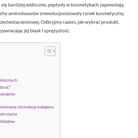
ją się bardziej widoczne, peptydy w kosmetykach zapewniają
ńcuchy aminokwasów zrewolucjonizowały rynek kosmetyczny,
rzeciwstarzeniowej. Odkryjmy razem, jak wybrać produkt,
zywracając jej blask i sprężystość.
mimicznych
ybrać?
 ukojenia
ntensywna stymulacja kolagenu
ędrniania
e błędów