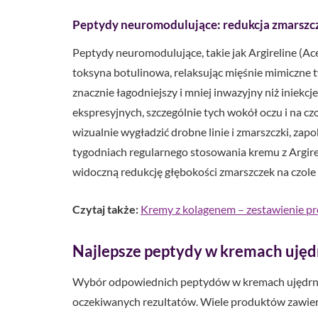
Peptydy neuromodulujące: redukcja zmarszc
Peptydy neuromodulujące, takie jak Argireline (Ace
toksyna botulinowa, relaksując mięśnie mimiczne tw
znacznie łagodniejszy i mniej inwazyjny niż iniekc
ekspresyjnych, szczególnie tych wokół oczu i na 
wizualnie wygładzić drobne linie i zmarszczki, zap
tygodniach regularnego stosowania kremu z Argire
widoczną redukcję głębokości zmarszczek na czole
Czytaj także:
Kremy z kolagenem – zestawienie p
Najlepsze peptydy w kremach ujęd
Wybór odpowiednich peptydów w kremach ujędrnia
oczekiwanych rezultatów. Wiele produktów zawie