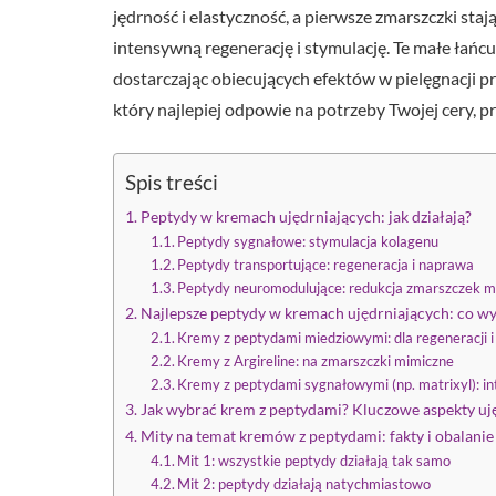
jędrność i elastyczność, a pierwsze zmarszczki sta
intensywną regenerację i stymulację. Te małe ła
dostarczając obiecujących efektów w pielęgnacji p
który najlepiej odpowie na potrzeby Twojej cery, pr
Spis treści
Peptydy w kremach ujędrniających: jak działają?
Peptydy sygnałowe: stymulacja kolagenu
Peptydy transportujące: regeneracja i naprawa
Peptydy neuromodulujące: redukcja zmarszczek 
Najlepsze peptydy w kremach ujędrniających: co w
Kremy z peptydami miedziowymi: dla regeneracji i
Kremy z Argireline: na zmarszczki mimiczne
Kremy z peptydami sygnałowymi (np. matrixyl): i
Jak wybrać krem z peptydami? Kluczowe aspekty uj
Mity na temat kremów z peptydami: fakty i obalani
Mit 1: wszystkie peptydy działają tak samo
Mit 2: peptydy działają natychmiastowo