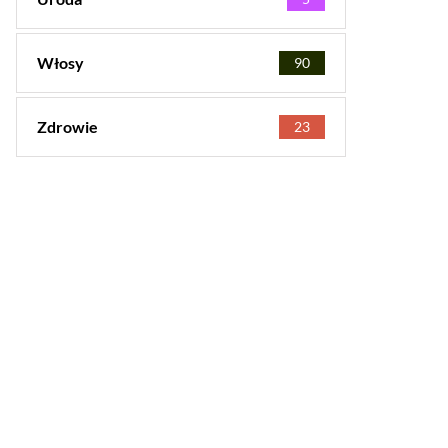
Włosy
90
Zdrowie
23