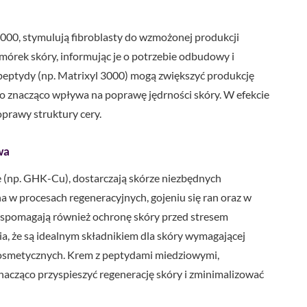
3000, stymulują fibroblasty do wzmożonej produkcji
komórek skóry, informując je o potrzebie odbudowy i
e peptydy (np. Matrixyl 3000) mogą zwiększyć produkcję
co znacząco wpływa na poprawę jędrności skóry. W efekcie
oprawy struktury cery.
wa
 (np. GHK-Cu), dostarczają skórze niezbędnych
a w procesach regeneracyjnych, gojeniu się ran oraz w
 wspomagają również ochronę skóry przed stresem
ia, że są idealnym składnikiem dla skóry wymagającej
 kosmetycznych. Krem z peptydami miedziowymi,
acząco przyspieszyć regenerację skóry i zminimalizować