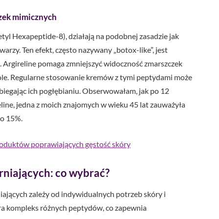
zek mimicznych
tyl Hexapeptide-8), działają na podobnej zasadzie jak
arzy. Ten efekt, często nazywany „botox-like”, jest
je. Argireline pomaga zmniejszyć widoczność zmarszczek
czole. Regularne stosowanie kremów z tymi peptydami może
obiegając ich pogłębianiu. Obserwowałam, jak po 12
line, jedna z moich znajomych w wieku 45 lat zauważyła
 o 15%.
roduktów poprawiających gęstość skóry
rniających: co wybrać?
jących zależy od indywidualnych potrzeb skóry i
ra kompleks różnych peptydów, co zapewnia