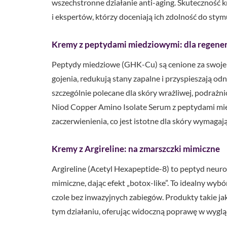
wszechstronne działanie anti-aging. Skuteczność
i ekspertów, którzy doceniają ich zdolność do stymu
Kremy z peptydami miedziowymi: dla regenera
Peptydy miedziowe (GHK-Cu) są cenione za swoje 
gojenia, redukują stany zapalne i przyspieszają
szczególnie polecane dla skóry wrażliwej, podrażn
Niod Copper Amino Isolate Serum z peptydami mie
zaczerwienienia, co jest istotne dla skóry wymagają
Kremy z Argireline: na zmarszczki mimiczne
Argireline (Acetyl Hexapeptide-8) to peptyd neur
mimiczne, dając efekt „botox-like”. To idealny wybó
czole bez inwazyjnych zabiegów. Produkty takie ja
tym działaniu, oferując widoczną poprawę w wygl