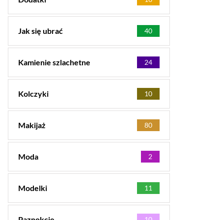
Jak się ubrać
40
Kamienie szlachetne
24
Kolczyki
10
Makijaż
80
Moda
2
Modelki
11
Paznokcie
10