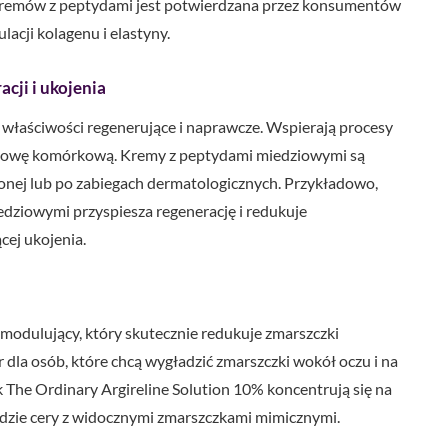
 kremów z peptydami jest potwierdzana przez konsumentów
lacji kolagenu i elastyny.
cji i ukojenia
właściwości regenerujące i naprawcze. Wspierają procesy
 odnowę komórkową. Kremy z peptydami miedziowymi są
ionej lub po zabiegach dermatologicznych. Przykładowo,
dziowymi przyspiesza regenerację i redukuje
cej ukojenia.
omodulujący, który skutecznie redukuje zmarszczki
r dla osób, które chcą wygładzić zmarszczki wokół oczu i na
k The Ordinary Argireline Solution 10% koncentrują się na
ądzie cery z widocznymi zmarszczkami mimicznymi.