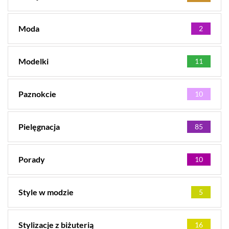
Moda
2
Modelki
11
Paznokcie
10
Pielęgnacja
85
Porady
10
Style w modzie
5
Stylizacje z biżuterią
16