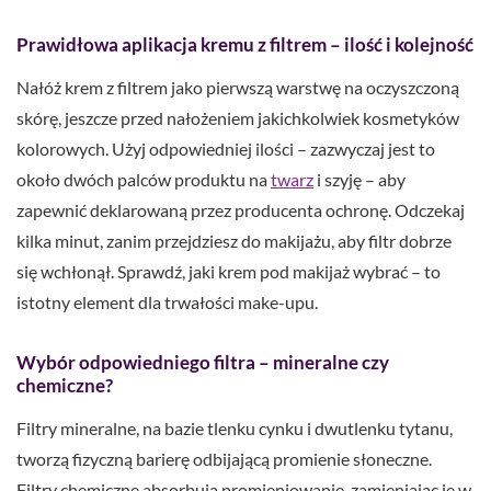
Prawidłowa aplikacja kremu z filtrem – ilość i kolejność
Nałóż krem z filtrem jako pierwszą warstwę na oczyszczoną
skórę, jeszcze przed nałożeniem jakichkolwiek kosmetyków
kolorowych. Użyj odpowiedniej ilości – zazwyczaj jest to
około dwóch palców produktu na
twarz
i szyję – aby
zapewnić deklarowaną przez producenta ochronę. Odczekaj
kilka minut, zanim przejdziesz do makijażu, aby filtr dobrze
się wchłonął. Sprawdź, jaki krem pod makijaż wybrać – to
istotny element dla trwałości make-upu.
Wybór odpowiedniego filtra – mineralne czy
chemiczne?
Filtry mineralne, na bazie tlenku cynku i dwutlenku tytanu,
tworzą fizyczną barierę odbijającą promienie słoneczne.
Filtry chemiczne absorbują promieniowanie, zamieniając je w