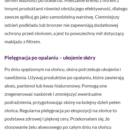
termin ważności po otwarciu. Mieszanie kremu z filtrem z
innymi produktami również obniża jego efektywność, dlatego
zawsze aplikuj go jako samodzielną warstwę. Ciemniejszy
odcień podkładu lub bronzer nie zapewniają dodatkowej
ochrony przed słońcem, a jest to powszechny mit dotyczący
makijażu z filtrem.
Pielęgnacja po opalaniu – ukojenie skóry
Po dniu spędzonym na słońcu, skóra potrzebuje ukojenia i
nawilżenia. Używaj produktów po opalaniu, które zawierają
aloes, pantenol lub kwas hialuronowy. Pomogą one
zregenerować naskórek i zmniejszyć ewentualne
podrażnienia, przygotowując skórę na kolejny dzień pełen
słońca. Regularna pielęgnacja po ekspozycji na słońce to
podstawa zdrowej i pięknej cery. Przekonałam się, że
stosowanie żelu aloesowego po całym dniu na słońcu