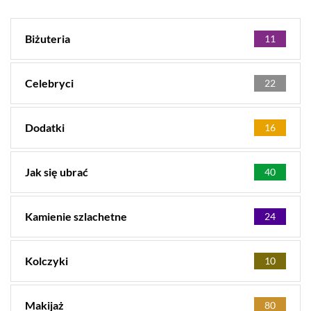
Biżuteria
11
Celebryci
22
Dodatki
16
Jak się ubrać
40
Kamienie szlachetne
24
Kolczyki
10
Makijaż
80