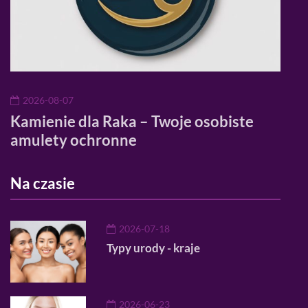
2026-08-07
20
?
Kamienie dla Raka – Twoje osobiste
Alt
amulety ochronne
trik
Na czasie
2026-07-18
Typy urody - kraje
2026-06-23