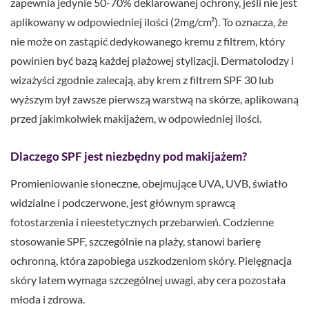
zapewnia jedynie 50-70% deklarowanej ochrony, jeśli nie jest
aplikowany w odpowiedniej ilości (2mg/cm²). To oznacza, że
nie może on zastąpić dedykowanego kremu z filtrem, który
powinien być bazą każdej plażowej stylizacji. Dermatolodzy i
wizażyści zgodnie zalecają, aby krem z filtrem SPF 30 lub
wyższym był zawsze pierwszą warstwą na skórze, aplikowaną
przed jakimkolwiek makijażem, w odpowiedniej ilości.
Dlaczego SPF jest niezbędny pod makijażem?
Promieniowanie słoneczne, obejmujące UVA, UVB, światło
widzialne i podczerwone, jest głównym sprawcą
fotostarzenia i nieestetycznych przebarwień. Codzienne
stosowanie SPF, szczególnie na plaży, stanowi barierę
ochronną, która zapobiega uszkodzeniom skóry. Pielęgnacja
skóry latem wymaga szczególnej uwagi, aby cera pozostała
młoda i zdrowa.