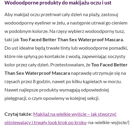
Wodoodporne produkty do makijażu oczu i ust
Aby makijaż oczu przetrwał cały dzień na plaży, zastosuj
wodoodporny eyeliner w żelu, a następnie utrwal go cieniem
w podobnym kolorze. Na rzęsy wybierz wodoodporny tusz,
taki jak
Too Faced Better Than Sex Waterproof Mascara
.
Do ust idealne będą trwałe tinty lub wodoodporne pomadki,
które nie spłyną po kontakcie z wodą, zapewniając soczysty
kolor przez cały dzień. Przetestowałam, że
Too Faced Better
Than Sex Waterproof Mascara
naprawdę utrzymuje się na
rzęsach przez 8 godzin, nawet po kilku kąpielach w morzu.
Nawet najlepsze produkty wymagają odpowiedniej
pielęgnacji, o czym opowiemy w kolejnej sekcji.
Czytaj także:
Makijaż na wielkie wyjście – jak stworzyć
olśniewający i trwały look krok po kroku
-na-wielkie-wyjscie/)