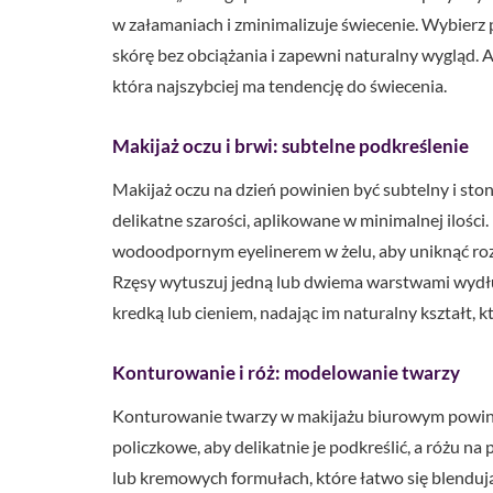
w załamaniach i zminimalizuje świecenie. Wybierz
skórę bez obciążania i zapewni naturalny wygląd. Ap
która najszybciej ma tendencję do świecenia.
Makijaż oczu i brwi: subtelne podkreślenie
Makijaż oczu na dzień powinien być subtelny i ston
delikatne szarości, aplikowane w minimalnej ilośc
wodoodpornym eyelinerem w żelu, aby uniknąć roz
Rzęsy wytuszuj jedną lub dwiema warstwami wydłuż
kredką lub cieniem, nadając im naturalny kształt, k
Konturowanie i róż: modelowanie twarzy
Konturowanie twarzy w makijażu biurowym powinn
policzkowe, aby delikatnie je podkreślić, a różu na
lub kremowych formułach, które łatwo się blendują