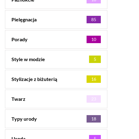
Pielęgnacja
85
Porady
10
Style w modzie
5
Stylizacje z biżuterią
16
Twarz
23
Typy urody
18
Uroda
5