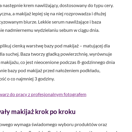
 a następnie krem nawilżający, dostosowany do typu cery.
czna, a makijaż lepiej się na niej rozprowadza i dłużej
atyzowanym biurze. Lekkie serum nawilżające i baza
nie nadmiernemu wydzielaniu sebum w ciągu dnia.
likuj cienką warstwę bazy pod makijaż – matującej dla
j dla suchej. Baza tworzy gładką powierzchnię, wyrównuje
ć makijażu, co jest nieocenione podczas 8-godzinnego dnia
anie bazy pod makijaż przed nałożeniem podkładu,
ość o co najmniej 3 godziny.
twarz do pracy z profesjonalnym fotografem
ały makijaż krok po kroku
iurowego wymaga świadomego wyboru produktów oraz