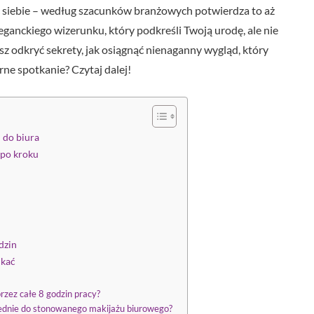
ć siebie – według szacunków branżowych potwierdza to aż
eganckiego wizerunku, który podkreśli Twoją urodę, ale nie
odkryć sekrety, jak osiągnąć nienaganny wygląd, który
ne spotkanie? Czytaj dalej!
 do biura
 po kroku
dzin
ikać
rzez całe 8 godzin pracy?
wiednie do stonowanego makijażu biurowego?