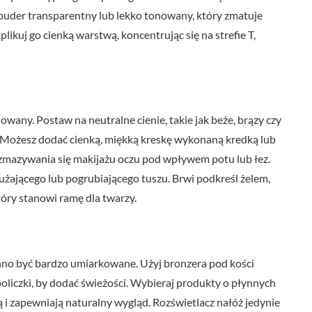
 puder transparentny lub lekko tonowany, który zmatuje
likuj go cienką warstwą, koncentrując się na strefie T,
owany. Postaw na neutralne cienie, takie jak beże, brązy czy
i. Możesz dodać cienką, miękką kreskę wykonaną kredką lub
mazywania się makijażu oczu pod wpływem potu lub łez.
ającego lub pogrubiającego tuszu. Brwi podkreśl żelem,
tóry stanowi ramę dla twarzy.
o być bardzo umiarkowane. Użyj bronzera pod kości
 policzki, by dodać świeżości. Wybieraj produkty o płynnych
 i zapewniają naturalny wygląd. Rozświetlacz nałóż jedynie