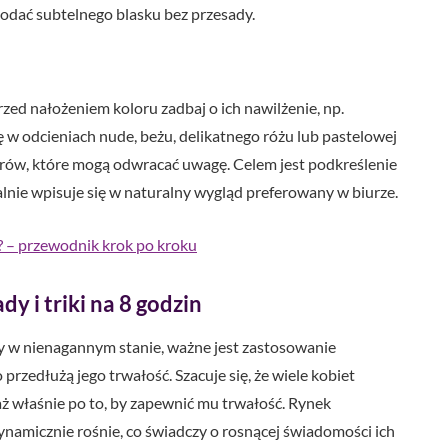
dodać subtelnego blasku bez przesady.
zed nałożeniem koloru zadbaj o ich nawilżenie, np.
w odcieniach nude, beżu, delikatnego różu lub pastelowej
orów, które mogą odwracać uwagę. Celem jest podkreślenie
ealnie wpisuje się w naturalny wygląd preferowany w biurze.
ż? – przewodnik krok po kroku
y i triki na 8 godzin
y w nienagannym stanie, ważne jest zastosowanie
rzedłużą jego trwałość. Szacuje się, że wiele kobiet
ż właśnie po to, by zapewnić mu trwałość. Rynek
ynamicznie rośnie, co świadczy o rosnącej świadomości ich