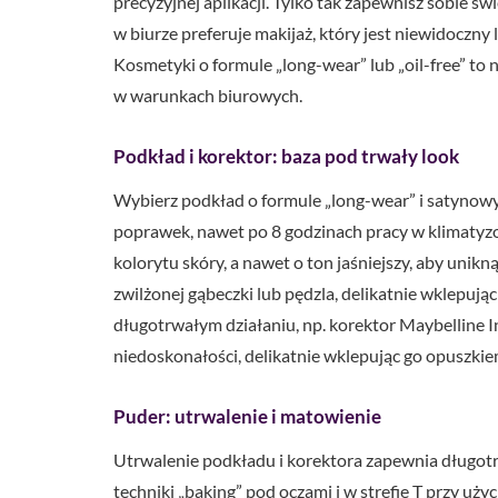
precyzyjnej aplikacji. Tylko tak zapewnisz sobie ś
w biurze preferuje makijaż, który jest niewidoczny 
Kosmetyki o formule „long-wear” lub „oil-free” to 
w warunkach biurowych.
Podkład i korektor: baza pod trwały look
Wybierz podkład o formule „long-wear” i satynow
poprawek, nawet po 8 godzinach pracy w klimatyz
kolorytu skóry, a nawet o ton jaśniejszy, aby unik
zwilżonej gąbeczki lub pędzla, delikatnie wklepując
długotrwałym działaniu, np. korektor Maybelline I
niedoskonałości, delikatnie wklepując go opuszkie
Puder: utrwalenie i matowienie
Utrwalenie podkładu i korektora zapewnia długot
techniki „baking” pod oczami i w strefie T przy uży