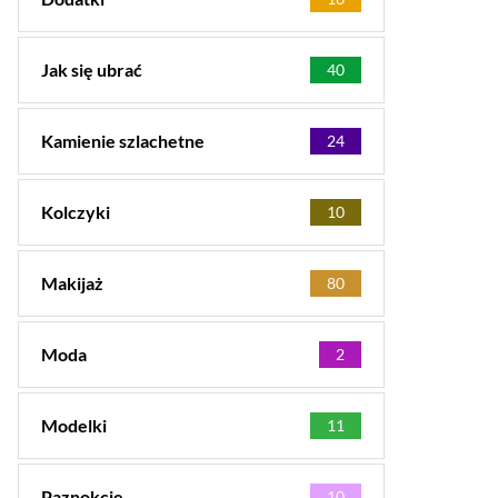
Jak się ubrać
40
Kamienie szlachetne
24
Kolczyki
10
Makijaż
80
Moda
2
Modelki
11
Paznokcie
10