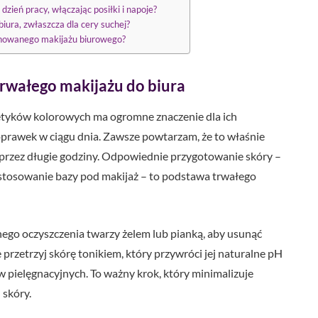
dzień pracy, włączając posiłki i napoje?
iura, zwłaszcza dla cery suchej?
onowanego makijażu biurowego?
rwałego makijażu do biura
tyków kolorowych ma ogromne znaczenie dla ich
poprawek w ciągu dnia. Zawsze powtarzam, że to właśnie
przez długie godziny. Odpowiednie przygotowanie skóry –
 zastosowanie bazy pod makijaż – to podstawa trwałego
nego oczyszczenia twarzy żelem lub pianką, aby usunąć
przetrzyj skórę tonikiem, który przywróci jej naturalne pH
w pielęgnacyjnych. To ważny krok, który minimalizuje
 skóry.