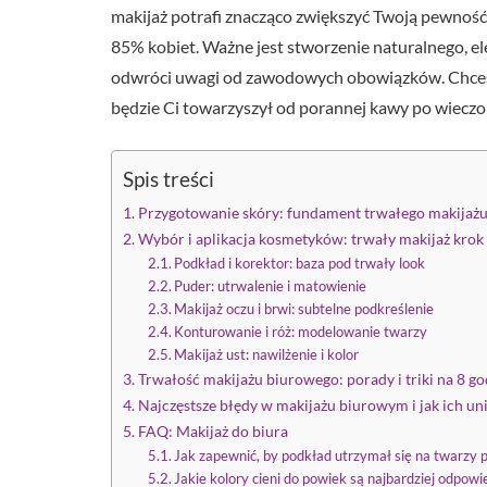
makijaż potrafi znacząco zwiększyć Twoją pewnoś
85% kobiet. Ważne jest stworzenie naturalnego, el
odwróci uwagi od zawodowych obowiązków. Chcesz 
będzie Ci towarzyszył od porannej kawy po wieczor
Spis treści
Przygotowanie skóry: fundament trwałego makijażu
Wybór i aplikacja kosmetyków: trwały makijaż krok
Podkład i korektor: baza pod trwały look
Puder: utrwalenie i matowienie
Makijaż oczu i brwi: subtelne podkreślenie
Konturowanie i róż: modelowanie twarzy
Makijaż ust: nawilżenie i kolor
Trwałość makijażu biurowego: porady i triki na 8 go
Najczęstsze błędy w makijażu biurowym i jak ich un
FAQ: Makijaż do biura
Jak zapewnić, by podkład utrzymał się na twarzy p
Jakie kolory cieni do powiek są najbardziej odpo