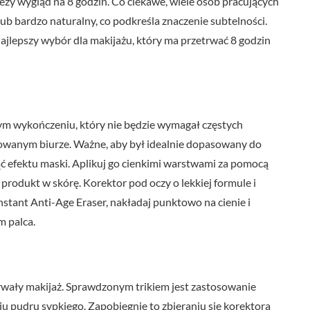
wieży wygląd na 8 godzin. Co ciekawe, wiele osób pracujących
lub bardzo naturalny, co podkreśla znaczenie subtelności.
najlepszy wybór dla makijażu, który ma przetrwać 8 godzin
ym wykończeniu, który nie będzie wymagał częstych
owanym biurze. Ważne, aby był idealnie dopasowany do
nąć efektu maski. Aplikuj go cienkimi warstwami za pomocą
 produkt w skórę. Korektor pod oczy o lekkiej formule i
nstant Anti-Age Eraser, nakładaj punktowo na cienie i
m palca.
rwały makijaż. Sprawdzonym trikiem jest zastosowanie
ciu pudru sypkiego. Zapobiegnie to zbieraniu się korektora