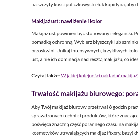
na szczyty kości policzkowych i łuk kupidyna, aby 
Makijaż ust: nawilżenie i kolor
Makijaż ust powinien być stonowany i elegancki. Pr
pomadką ochronną. Wybierz błyszczyk lub szminkę 
brzoskwini. Unikaj intensywnych, krzykliwych kol
ust, a nie ich dominacja nad resztą makijażu, co id
Czytaj także:
W jakiej kolejności nakładać makija
Trwałość makijażu biurowego: porad
Aby Twój makijaż biurowy przetrwał 8 godzin prac
sprawdzonych technik i produktów, które znacząco p
poświęca znaczną część porannego czasu na makija
kosmetyków utrwalających makijaż (fixery, bazy) d