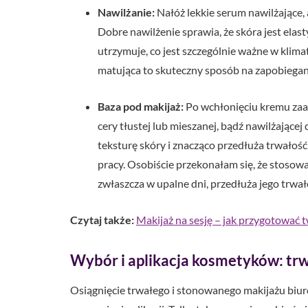
Nawilżanie:
Nałóż lekkie serum nawilżające,
Dobre nawilżenie sprawia, że skóra jest elasty
utrzymuje, co jest szczególnie ważne w klim
matująca to skuteczny sposób na zapobiega
Baza pod makijaż:
Po wchłonięciu kremu zaap
cery tłustej lub mieszanej, bądź nawilżające
teksturę skóry i znacząco przedłuża trwałoś
pracy. Osobiście przekonałam się, że stosow
zwłaszcza w upalne dni, przedłuża jego trwał
Czytaj także:
Makijaż na sesję – jak przygotować 
Wybór i aplikacja kosmetyków: trw
Osiągnięcie trwałego i stonowanego makijażu b