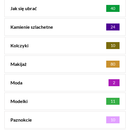
Jak się ubrać
40
Kamienie szlachetne
24
Kolczyki
10
Makijaż
80
Moda
2
Modelki
11
Paznokcie
10