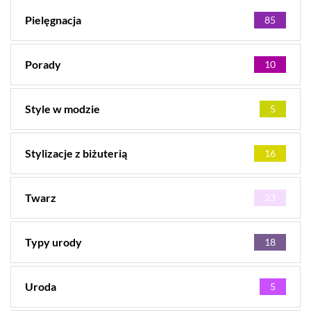
Pielęgnacja
85
Porady
10
Style w modzie
5
Stylizacje z biżuterią
16
Twarz
23
Typy urody
18
Uroda
5