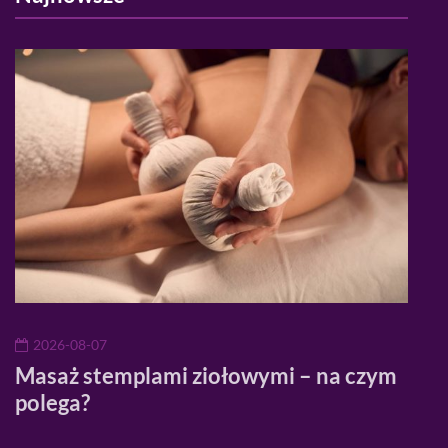
2026-08-07
20
Masaż stemplami ziołowymi – na czym
Jak
k?
polega?
spr
twa