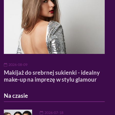
2026-08-09
20
Makijaż do srebrnej sukienki - idealny
Ran
make-up na imprezę w stylu glamour
pro
Na czasie
2026-07-18