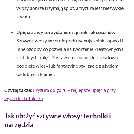
włosy dobrze trzymają splot, a fryzura jest niezwykle
trwała.
Upięcia z wykorzystaniem spinek i akcesoriów:
Sztywne włosy świetnie podtrzymują spinki, opaski i
inne ozdoby, co pozwala na tworzenie kreatywnych i
stabilnych upięć. Postaw na eleganckie, częściowo
podpięte włosy lub fantazyjne stylizacje z użyciem
ozdobnych klamer.
Czytaj także:
Fryzura do golfu – najlepsze upięcia przy
wysokim kołnierzu
Jak ułożyć sztywne włosy: techniki i
narzędzia