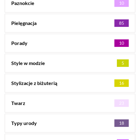
Paznokcie
10
Pielęgnacja
85
Porady
10
Style w modzie
5
Stylizacje z biżuterią
16
Twarz
23
Typy urody
18