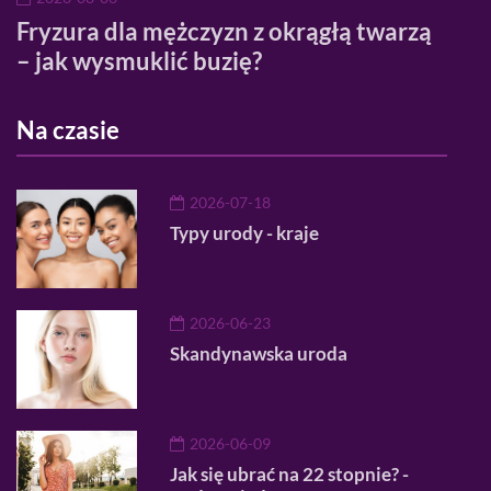
ać
Fryzura dla mężczyzn z okrągłą twarzą
Domi
– jak wysmuklić buzię?
poc
Na czasie
2026-07-18
Typy urody - kraje
2026-06-23
Skandynawska uroda
2026-06-09
Jak się ubrać na 22 stopnie? -