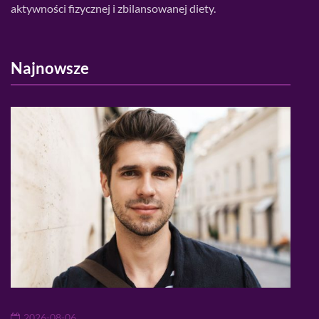
aktywności fizycznej i zbilansowanej diety.
Najnowsze
2026-08-06
20