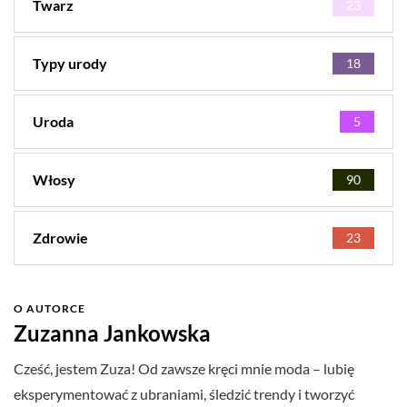
Twarz
23
Typy urody
18
Uroda
5
Włosy
90
Zdrowie
23
O AUTORCE
Zuzanna Jankowska
Cześć, jestem Zuza! Od zawsze kręci mnie moda – lubię
eksperymentować z ubraniami, śledzić trendy i tworzyć