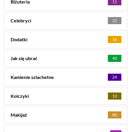
Biżuteria
11
Celebryci
22
Dodatki
16
Jak się ubrać
40
Kamienie szlachetne
24
Kolczyki
10
Makijaż
80