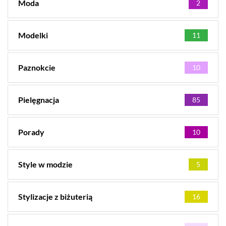
Moda
2
Modelki
11
Paznokcie
10
Pielęgnacja
85
Porady
10
Style w modzie
5
Stylizacje z biżuterią
16