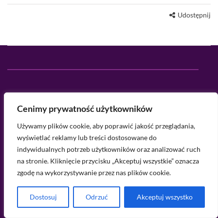
Udostępnij
Cenimy prywatność użytkowników
Używamy plików cookie, aby poprawić jakość przeglądania,
wyświetlać reklamy lub treści dostosowane do
indywidualnych potrzeb użytkowników oraz analizować ruch
na stronie. Kliknięcie przycisku „Akceptuj wszystkie” oznacza
zgodę na wykorzystywanie przez nas plików cookie.
Dostosuj
Odrzuć
Akceptuj wszystko
Porcelain Doll to blog poświęcony tematyce urody,
pielęgnacji cery oraz prowadzenia zdrowego trybu życia.