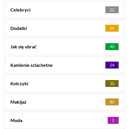
Celebryci
22
Dodatki
16
Jak się ubrać
40
Kamienie szlachetne
24
Kolczyki
10
Makijaż
80
Moda
2