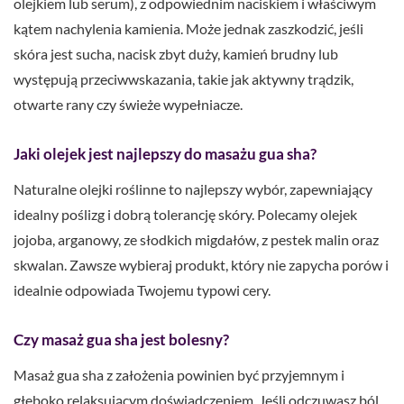
olejkiem lub serum), z odpowiednim naciskiem i właściwym
kątem nachylenia kamienia. Może jednak zaszkodzić, jeśli
skóra jest sucha, nacisk zbyt duży, kamień brudny lub
występują przeciwwskazania, takie jak aktywny trądzik,
otwarte rany czy świeże wypełniacze.
Jaki olejek jest najlepszy do masażu gua sha?
Naturalne olejki roślinne to najlepszy wybór, zapewniający
idealny poślizg i dobrą tolerancję skóry. Polecamy olejek
jojoba, arganowy, ze słodkich migdałów, z pestek malin oraz
skwalan. Zawsze wybieraj produkt, który nie zapycha porów i
idealnie odpowiada Twojemu typowi cery.
Czy masaż gua sha jest bolesny?
Masaż gua sha z założenia powinien być przyjemnym i
głęboko relaksującym doświadczeniem. Jeśli odczuwasz ból,