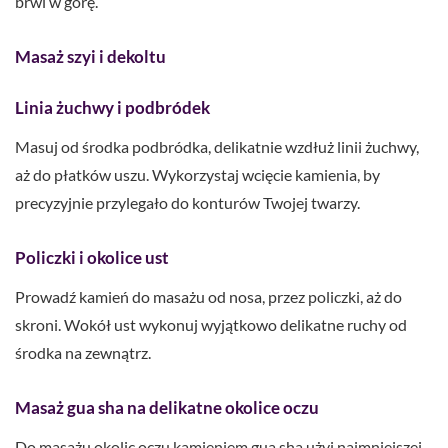
brwi w górę.
Masaż szyi i dekoltu
Linia żuchwy i podbródek
Masuj od środka podbródka, delikatnie wzdłuż linii żuchwy,
aż do płatków uszu. Wykorzystaj wcięcie kamienia, by
precyzyjnie przylegało do konturów Twojej twarzy.
Policzki i okolice ust
Prowadź kamień do masażu od nosa, przez policzki, aż do
skroni. Wokół ust wykonuj wyjątkowo delikatne ruchy od
środka na zewnątrz.
Masaż gua sha na delikatne okolice oczu
Do masażu okolic oczu kamieniem gua sha użyj najmniejszej