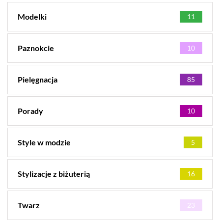
Modelki
11
Paznokcie
10
Pielęgnacja
85
Porady
10
Style w modzie
5
Stylizacje z biżuterią
16
Twarz
23