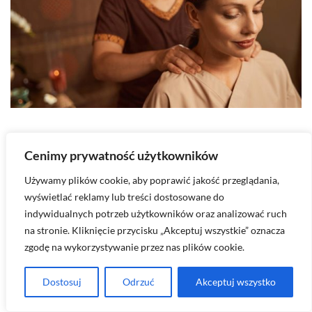
2026-08-05
Cenimy prywatność użytkowników
Masaż tajski – co to?
Używamy plików cookie, aby poprawić jakość przeglądania,
Masaż tajski, czyli Nuad Boran, to prawdziwa perła
wyświetlać reklamy lub treści dostosowane do
starożytnej sztuki uzdrawiania. Łączy w…
indywidualnych potrzeb użytkowników oraz analizować ruch
na stronie. Kliknięcie przycisku „Akceptuj wszystkie” oznacza
Udostępnij
zgodę na wykorzystywanie przez nas plików cookie.
Dostosuj
Odrzuć
Akceptuj wszystko