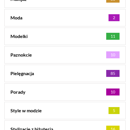
Moda
2
Modelki
11
Paznokcie
10
Pielęgnacja
85
Porady
10
Style w modzie
5
Stylizacje z biżuterią
16