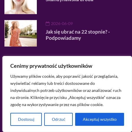
2026-06-09
Jak się ubrać na 22 stopnie? -
Podpowiadamy
Menu
Cenimy prywatność użytkowników
Używamy plików cookie, aby poprawić jakość przeglądania,
O nas
wyświetlać reklamy lub treści dostosowane do
indywidualnych potrzeb użytkowników oraz analizować ruch
Regulamin serwisu
na stronie. Kliknięcie przycisku „Akceptuj wszystkie” oznacza
Polityka prywatności
zgodę na wykorzystywanie przez nas plików cookie.
Kategorie
Dostosuj
Odrzuć
Akceptuj wszystko
Masz pytanie? Napisz do mnie na
kontakt@porcelaindoll.pl