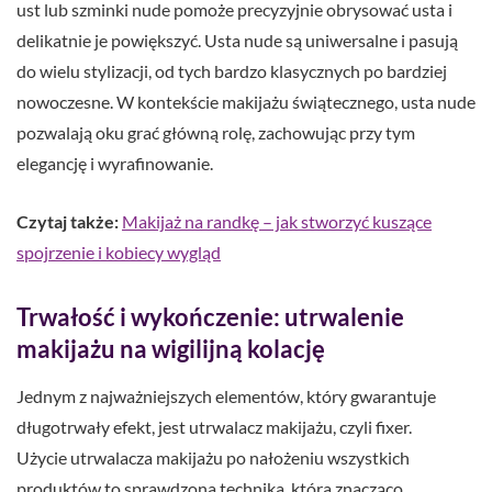
ust lub szminki nude pomoże precyzyjnie obrysować usta i
delikatnie je powiększyć. Usta nude są uniwersalne i pasują
do wielu stylizacji, od tych bardzo klasycznych po bardziej
nowoczesne. W kontekście makijażu świątecznego, usta nude
pozwalają oku grać główną rolę, zachowując przy tym
elegancję i wyrafinowanie.
Czytaj także:
Makijaż na randkę – jak stworzyć kuszące
spojrzenie i kobiecy wygląd
Trwałość i wykończenie: utrwalenie
makijażu na wigilijną kolację
Jednym z najważniejszych elementów, który gwarantuje
długotrwały efekt, jest utrwalacz makijażu, czyli fixer.
Użycie utrwalacza makijażu po nałożeniu wszystkich
produktów to sprawdzona technika, która znacząco