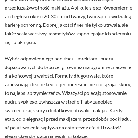
przedłuża żywotność makijażu. Aplikuje się go równomiernie
z odległości około 20-30 cm od twarzy, tworząc niewidzialną
barierę ochronną. Dobrej jakości fixer nie tylko utrwala, ale
także scala warstwy kosmetyków, zapobiegając ich ścieraniu
się i blaknięciu.
Wybór odpowiedniego podkładu, korektora i pudru,
dopasowanych do typu cery, również ma ogromne znaczenie
dla końcowej trwałości. Formuły długotrwałe, które
zapewniają idealne krycie, jednocześnie nie obciążając skóry,
to najlepsi sprzymierzeńcy. Wizażyści polecają stosowanie
pudru sypkiego, zwłaszcza w strefie T, aby zapobiec
świeceniu się skóry i dodatkowo utrwalić makijaż. Każdy
etap, od pielęgnacji przed makijażem, przez dobór podkładu,
aż po utrwalenie, wpływa na ostateczny efekt i trwałość
eleganckiej stylizacji na wigilijną kolację.