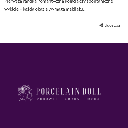
Pierwsza randka, romantyczna kolacja czy spontaniczne
wyjście – każda okazja wymaga makijażu…
Udostępnij