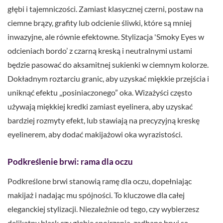
głębi i tajemniczości. Zamiast klasycznej czerni, postaw na
ciemne brązy, grafity lub odcienie śliwki, które są mniej
inwazyjne, ale równie efektowne. Stylizacja 'Smoky Eyes w
odcieniach bordo’ z czarną kreską i neutralnymi ustami
będzie pasować do aksamitnej sukienki w ciemnym kolorze.
Dokładnym roztarciu granic, aby uzyskać miękkie przejścia i
uniknąć efektu „posiniaczonego” oka. Wizażyści często
używają miękkiej kredki zamiast eyelinera, aby uzyskać
bardziej rozmyty efekt, lub stawiają na precyzyjną kreskę
eyelinerem, aby dodać makijażowi oka wyrazistości.
Podkreślenie brwi: rama dla oczu
Podkreślone brwi stanowią ramę dla oczu, dopełniając
makijaż i nadając mu spójności. To kluczowe dla całej
eleganckiej stylizacji. Niezależnie od tego, czy wybierzesz
delikatny blask czy głębię spojrzenia, zadbane brwi są