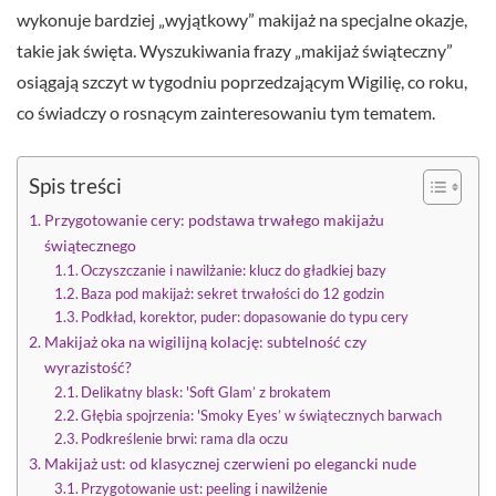
wykonuje bardziej „wyjątkowy” makijaż na specjalne okazje,
takie jak święta. Wyszukiwania frazy „makijaż świąteczny”
osiągają szczyt w tygodniu poprzedzającym Wigilię, co roku,
co świadczy o rosnącym zainteresowaniu tym tematem.
Spis treści
Przygotowanie cery: podstawa trwałego makijażu
świątecznego
Oczyszczanie i nawilżanie: klucz do gładkiej bazy
Baza pod makijaż: sekret trwałości do 12 godzin
Podkład, korektor, puder: dopasowanie do typu cery
Makijaż oka na wigilijną kolację: subtelność czy
wyrazistość?
Delikatny blask: 'Soft Glam’ z brokatem
Głębia spojrzenia: 'Smoky Eyes’ w świątecznych barwach
Podkreślenie brwi: rama dla oczu
Makijaż ust: od klasycznej czerwieni po elegancki nude
Przygotowanie ust: peeling i nawilżenie