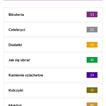
Biżuteria
11
Celebryci
22
Dodatki
16
Jak się ubrać
40
Kamienie szlachetne
24
Kolczyki
10
Makijaż
80