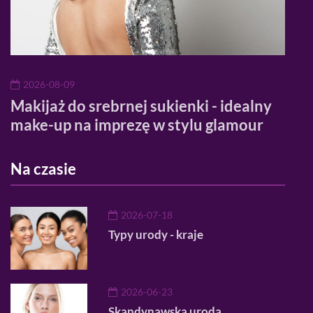
2026-08-09
20
Makijaż do srebrnej sukienki - idealny
Ran
make-up na imprezę w stylu glamour
pro
Na czasie
2026-07-18
Typy urody - kraje
2026-06-23
Skandynawska uroda