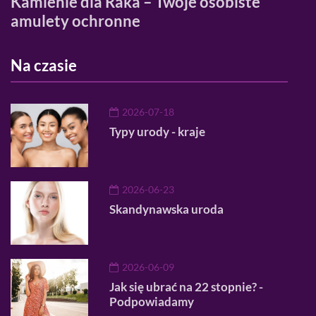
?
Kamienie dla Raka – Twoje osobiste
Alt
amulety ochronne
trik
Na czasie
2026-07-18
Typy urody - kraje
2026-06-23
Skandynawska uroda
2026-06-09
Jak się ubrać na 22 stopnie? -
Podpowiadamy