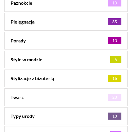
Paznokcie
10
Pielęgnacja
85
Porady
10
Style w modzie
5
Stylizacje z biżuterią
16
Twarz
23
Typy urody
18