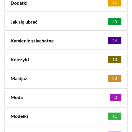
Dodatki
16
Jak się ubrać
40
Kamienie szlachetne
24
Kolczyki
10
Makijaż
80
Moda
2
Modelki
11