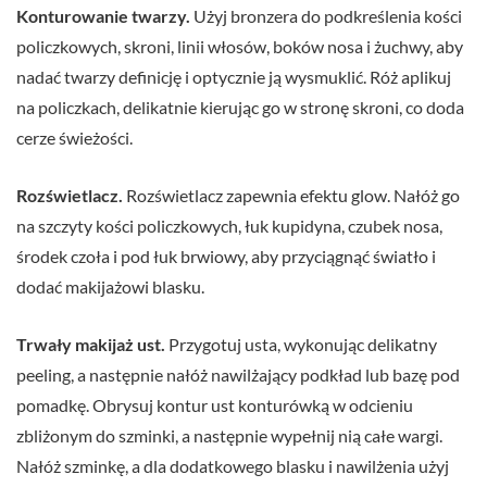
Konturowanie twarzy.
Użyj bronzera do podkreślenia kości
policzkowych, skroni, linii włosów, boków nosa i żuchwy, aby
nadać twarzy definicję i optycznie ją wysmuklić. Róż aplikuj
na policzkach, delikatnie kierując go w stronę skroni, co doda
cerze świeżości.
Rozświetlacz.
Rozświetlacz zapewnia efektu glow. Nałóż go
na szczyty kości policzkowych, łuk kupidyna, czubek nosa,
środek czoła i pod łuk brwiowy, aby przyciągnąć światło i
dodać makijażowi blasku.
Trwały makijaż ust.
Przygotuj usta, wykonując delikatny
peeling, a następnie nałóż nawilżający podkład lub bazę pod
pomadkę. Obrysuj kontur ust konturówką w odcieniu
zbliżonym do szminki, a następnie wypełnij nią całe wargi.
Nałóż szminkę, a dla dodatkowego blasku i nawilżenia użyj