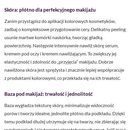
Skóra: płótno dla perfekcyjnego makijażu
Zanim przystąpisz do aplikacji kolorowych kosmetyków,
zadbaj o kompleksowe przygotowanie cery. Delikatny peeling
usunie martwe komórki naskórka, tworząc gładką
powierzchnię. Następnie intensywnie nawilż skórę serum,
kremem pod oczy i kremem nawilżającym. To zwiększy jej
elastyczność i zdolność do „przyjęcia” makijażu. Dobrze
nawilżona skóra jest sprężysta i znacznie lepiej współpracuje
z produktami kolorowymi, co przekłada się na ich trwałość.
Baza pod makijaż: trwałość i jednolitość
Baza wygładza teksturę skóry, minimalizuje widoczność
porów i tworzy idealne, jednolite płótno dla podkładu. Dzięki
temu podkład dłużej utrzymuje się na twarzy, nie zbierając się
w załamaniach i nie tworząc nieestetycznych smug. Jeśli masz