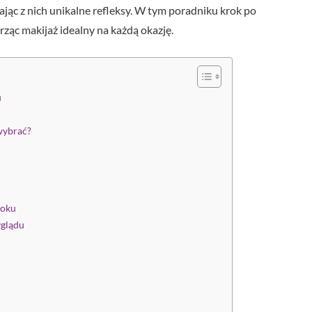
c z nich unikalne refleksy. W tym poradniku krok po
rząc makijaż idealny na każdą okazję.
u
 wybrać?
roku
yglądu