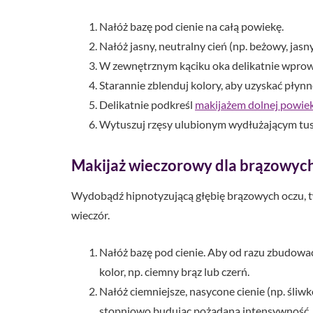
Nałóż bazę pod cienie na całą powiekę.
Nałóż jasny, neutralny cień (np. beżowy, jas
W zewnętrznym kąciku oka delikatnie wprowad
Starannie zblenduj kolory, aby uzyskać płynn
Delikatnie podkreśl
makijażem dolnej powiek
Wytuszuj rzęsy ulubionym wydłużającym tu
Makijaż wieczorowy dla brązowych
Wydobądź hipnotyzującą głębię brązowych oczu, t
wieczór.
Nałóż bazę pod cienie. Aby od razu zbudować
kolor, np. ciemny brąz lub czerń.
Nałóż ciemniejsze, nasycone cienie (np. śli
stopniowo budując pożądaną intensywność.