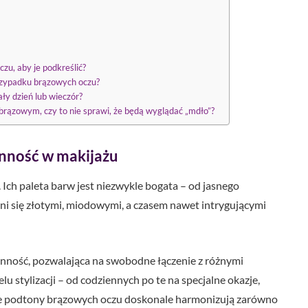
czu, aby je podkreślić?
przypadku brązowych oczu?
ały dzień lub wieczór?
brązowym, czy to nie sprawi, że będą wyglądać „mdło”?
onność w makijażu
ch paleta barw jest niezwykle bogata – od jasnego
ni się złotymi, miodowymi, a czasem nawet intrygującymi
onność, pozwalająca na swobodne łączenie z różnymi
lu stylizacji – od codziennych po te na specjalne okazje,
epłe podtony brązowych oczu doskonale harmonizują zarówno