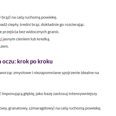
ny brąz) na całą ruchomą powiekę.
ź ciepły, średni brąz, dokładnie go rozcierając.
e przejścia bez widocznych granic.
i
jasnym cieniem lub kredką.
szem.
 oczu: krok po kroku
worząc zmysłowe i niezapomniane spojrzenie idealne na
 imponującą głębię, jako bazę zastosuj intensywniejszy
wkowy, granatowy, szmaragdowy) na całą ruchomą powiekę,