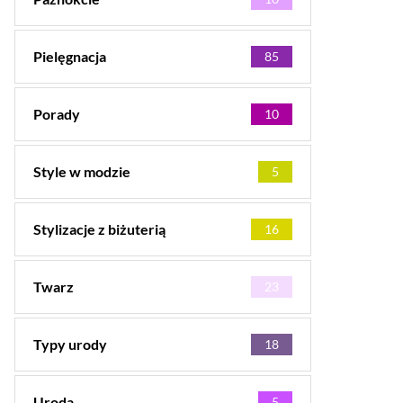
Pielęgnacja
85
Porady
10
Style w modzie
5
Stylizacje z biżuterią
16
Twarz
23
Typy urody
18
Uroda
5