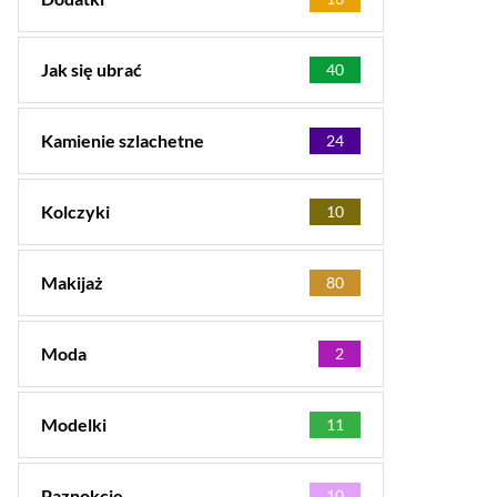
Jak się ubrać
40
Kamienie szlachetne
24
Kolczyki
10
Makijaż
80
Moda
2
Modelki
11
Paznokcie
10