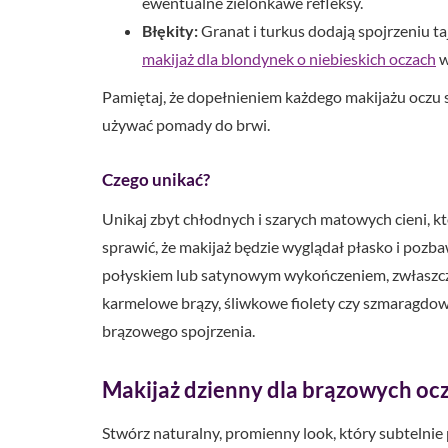
ewentualne zielonkawe refleksy.
Błękity:
Granat i turkus dodają spojrzeniu ta
makijaż dla blondynek o niebieskich oczach
w
Pamiętaj, że dopełnieniem każdego makijażu oczu s
używać pomady do brwi.
Czego unikać?
Unikaj zbyt chłodnych i szarych matowych cieni, k
sprawić, że makijaż będzie wyglądał płasko i pozba
połyskiem lub satynowym wykończeniem, zwłaszcza 
karmelowe brązy, śliwkowe fiolety czy szmaragdowe
brązowego spojrzenia.
Makijaż dzienny dla brązowych ocz
Stwórz naturalny, promienny look, który subtelnie 