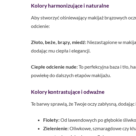
Kolory harmonizujące i naturalne
Aby stworzyć olśniewający makijaż brązowych oczu
odcienie:
Złoto, beże, brązy, miedź:
Niezastąpione w makija
dodając mu ciepła i elegancji.
Ciepłe odcienie nude:
To perfekcyjna baza i tło, 
powiekę do dalszych etapów makijażu.
Kolory kontrastujące i odważne
Te barwy sprawią, że Twoje oczy zabłysną, dodając 
Fiolety:
Od lawendowych po głębokie śliwkowe
Zielenienie:
Oliwkowe, szmaragdowe czy khak