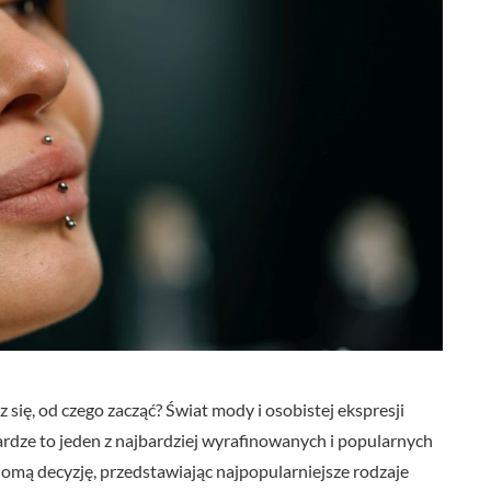
 się, od czego zacząć? Świat mody i osobistej ekspresji
rdze to jeden z najbardziej wyrafinowanych i popularnych
mą decyzję, przedstawiając najpopularniejsze rodzaje