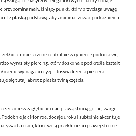
ą wargą. To klasyczny i elegancki wybór, który dodaje
ie przypomina mały, lśniący punkt, który przyciąga uwagę
 labret z płaską podstawą, aby zminimalizować podrażnienia
przekłucie umieszczone centralnie w rynience podnosowej,
rdzo wyrazisty piercing, który doskonale podkreśla kształt
położenie wymaga precyzji i doświadczenia piercera.
e się tutaj labret z płaską tylną częścią.
ieszczone w zagłębieniu nad prawą stroną górnej wargi.
 Podobnie jak Monroe, dodaje uroku i subtelnie akcentuje
rnatywa dla osób, które wolą przekłucie po prawej stronie