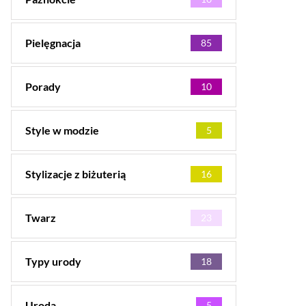
Pielęgnacja
85
Porady
10
Style w modzie
5
Stylizacje z biżuterią
16
Twarz
23
Typy urody
18
Uroda
5