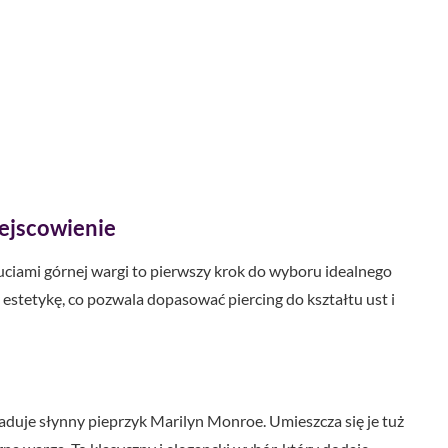
iejscowienie
ciami górnej wargi to pierwszy krok do wyboru idealnego
i estetykę, co pozwala dopasować piercing do kształtu ust i
laduje słynny pieprzyk Marilyn Monroe. Umieszcza się je tuż