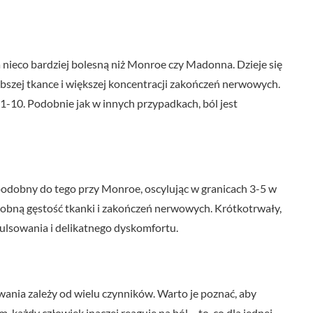
 nieco bardziej bolesną niż Monroe czy Madonna. Dzieje się
bszej tkance i większej koncentracji zakończeń nerwowych.
1-10. Podobnie jak w innych przypadkach, ból jest
odobny do tego przy Monroe, oscylując w granicach 3-5 w
podobną gęstość tkanki i zakończeń nerwowych. Krótkotrwały,
pulsowania i delikatnego dyskomfortu.
nia zależy od wielu czynników. Warto je poznać, aby
, każdy człowiek inaczej reaguje na ból – to, co dla jednej