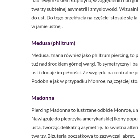
nad lewym łukiem Kupidyna, w zagłębieniu nad górn
twarzy subtelnej asymetrii i zmysłowości. Wizualn
do ust. Do tego przekłucia najczęściej stosuje się
w jamie ustnej.
Medusa (philtrum)
Medusa, znana również jako philtrum piercing, to 
tuż nad środkiem górnej wargi. To symetryczny i ba
ust i dodaje im pełności. Ze względu na centralne 
Podobnie jak w przypadku Monroe, najczęściej stosuj
Madonna
Piercing Madonna to lustrzane odbicie Monroe, um
Nawiązuje do pieprzyka amerykańskiej ikony popu.
usta, tworząc delikatną asymetrię. To świetna alte
twarzy. Biżuteria początkowa to zazwyczaj labret.