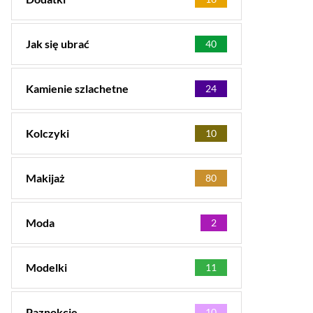
Jak się ubrać
40
Kamienie szlachetne
24
Kolczyki
10
Makijaż
80
Moda
2
Modelki
11
Paznokcie
10