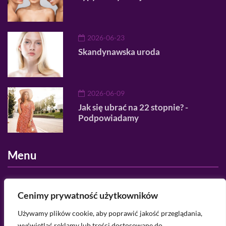
2026-06-23
Skandynawska uroda
2026-06-09
Jak się ubrać na 22 stopnie? -
Podpowiadamy
Menu
O nas
Cenimy prywatność użytkowników
Regulamin serwisu
Używamy plików cookie, aby poprawić jakość przeglądania,
wyświetlać reklamy lub treści dostosowane do