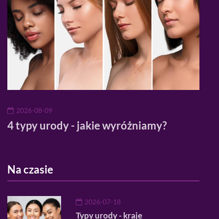
2026-08-09
20
4 typy urody - jakie wyróżniamy?
Reg
po 
Na czasie
2026-07-18
Typy urody - kraje