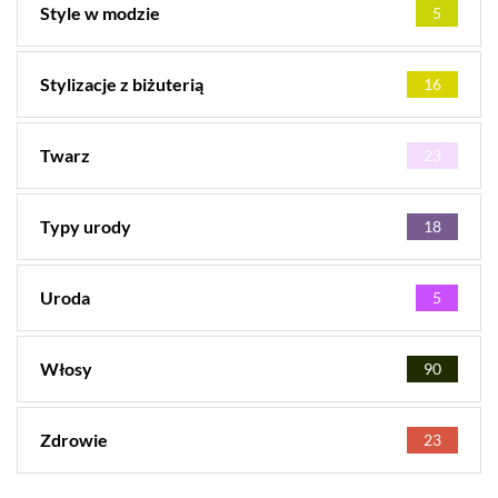
Style w modzie
5
Stylizacje z biżuterią
16
Twarz
23
Typy urody
18
Uroda
5
Włosy
90
Zdrowie
23