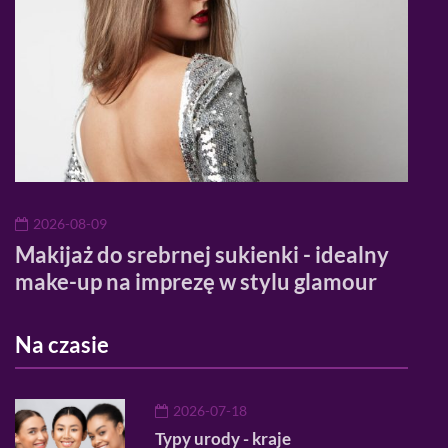
2026-08-09
20
Makijaż do srebrnej sukienki - idealny
Ran
make-up na imprezę w stylu glamour
pro
Na czasie
2026-07-18
Typy urody - kraje