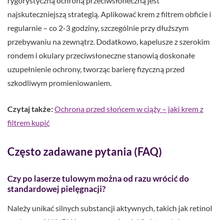
rygorystyczną ochroną przeciwsłoneczną jest
najskuteczniejszą strategią. Aplikować krem z filtrem obficie i
regularnie – co 2-3 godziny, szczególnie przy dłuższym
przebywaniu na zewnątrz. Dodatkowo, kapelusze z szerokim
rondem i okulary przeciwsłoneczne stanowią doskonałe
uzupełnienie ochrony, tworząc barierę fizyczną przed
szkodliwym promieniowaniem.
Czytaj także:
Ochrona przed słońcem w ciąży – jaki krem z
filtrem kupić
Często zadawane pytania (FAQ)
Czy po laserze tulowym można od razu wrócić do
standardowej pielęgnacji?
Należy unikać silnych substancji aktywnych, takich jak retinol