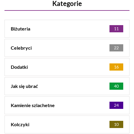
Kategorie
Biżuteria
11
Celebryci
22
Dodatki
16
Jak się ubrać
40
Kamienie szlachetne
24
Kolczyki
10