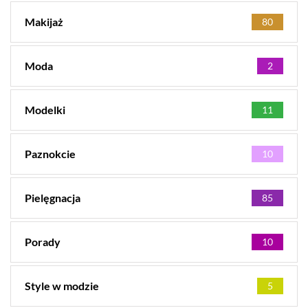
Makijaż
80
Moda
2
Modelki
11
Paznokcie
10
Pielęgnacja
85
Porady
10
Style w modzie
5