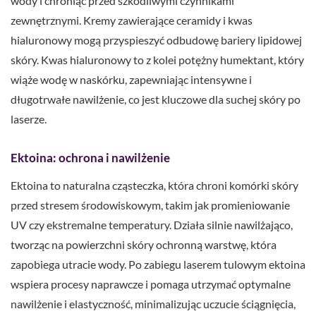
wody i chroniąc przed szkodliwymi czynnikami
zewnętrznymi. Kremy zawierające ceramidy i kwas
hialuronowy mogą przyspieszyć odbudowę bariery lipidowej
skóry. Kwas hialuronowy to z kolei potężny humektant, który
wiąże wodę w naskórku, zapewniając intensywne i
długotrwałe nawilżenie, co jest kluczowe dla suchej skóry po
laserze.
Ektoina: ochrona i nawilżenie
Ektoina to naturalna cząsteczka, która chroni komórki skóry
przed stresem środowiskowym, takim jak promieniowanie
UV czy ekstremalne temperatury. Działa silnie nawilżająco,
tworząc na powierzchni skóry ochronną warstwę, która
zapobiega utracie wody. Po zabiegu laserem tulowym ektoina
wspiera procesy naprawcze i pomaga utrzymać optymalne
nawilżenie i elastyczność, minimalizując uczucie ściągnięcia,