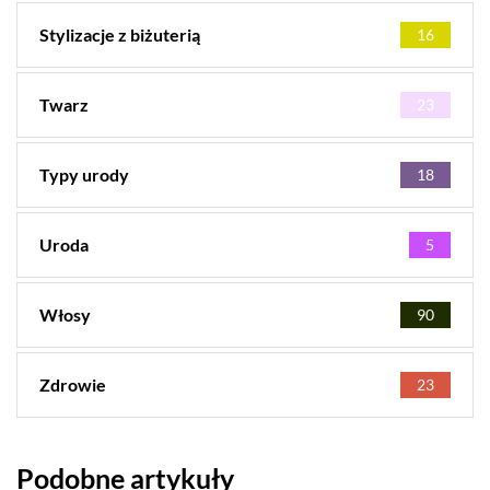
Stylizacje z biżuterią
16
Twarz
23
Typy urody
18
Uroda
5
Włosy
90
Zdrowie
23
Podobne artykuły