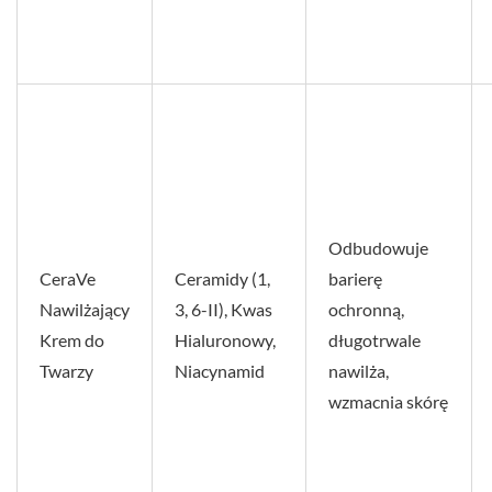
Odbudowuje
CeraVe
Ceramidy (1,
barierę
Nawilżający
3, 6-II), Kwas
ochronną,
Krem do
Hialuronowy,
długotrwale
Twarzy
Niacynamid
nawilża,
wzmacnia skórę