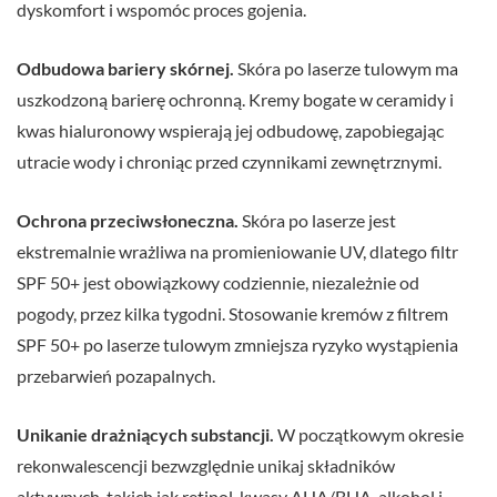
dyskomfort i wspomóc proces gojenia.
Odbudowa bariery skórnej.
Skóra po laserze tulowym ma
uszkodzoną barierę ochronną. Kremy bogate w ceramidy i
kwas hialuronowy wspierają jej odbudowę, zapobiegając
utracie wody i chroniąc przed czynnikami zewnętrznymi.
Ochrona przeciwsłoneczna.
Skóra po laserze jest
ekstremalnie wrażliwa na promieniowanie UV, dlatego filtr
SPF 50+ jest obowiązkowy codziennie, niezależnie od
pogody, przez kilka tygodni. Stosowanie kremów z filtrem
SPF 50+ po laserze tulowym zmniejsza ryzyko wystąpienia
przebarwień pozapalnych.
Unikanie drażniących substancji.
W początkowym okresie
rekonwalescencji bezwzględnie unikaj składników
aktywnych, takich jak retinol, kwasy AHA/BHA, alkohol i