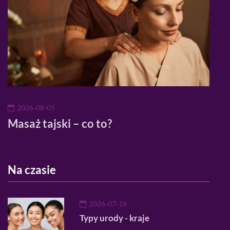
2026-08-05
20
Masaż tajski – co to?
Mod
mod
Na czasie
2026-07-18
Typy urody - kraje