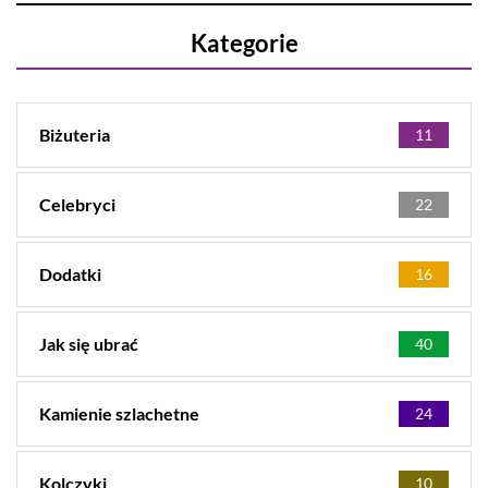
Kategorie
Biżuteria
11
Celebryci
22
Dodatki
16
Jak się ubrać
40
Kamienie szlachetne
24
Kolczyki
10