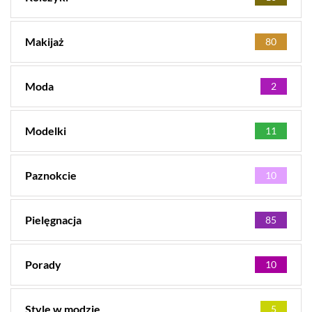
Makijaż
80
Moda
2
Modelki
11
Paznokcie
10
Pielęgnacja
85
Porady
10
Style w modzie
5