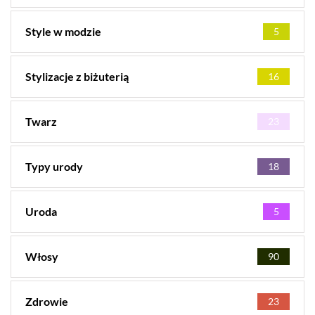
Style w modzie
5
Stylizacje z biżuterią
16
Twarz
23
Typy urody
18
Uroda
5
Włosy
90
Zdrowie
23