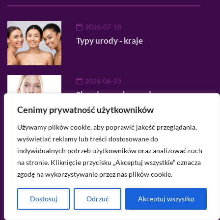
2026-07-18
Typy urody - kraje
2026-06-23
Skandynawska uroda
Cenimy prywatność użytkowników
Używamy plików cookie, aby poprawić jakość przeglądania,
2026-06-09
wyświetlać reklamy lub treści dostosowane do
Jak się ubrać na 22 stopnie? -
indywidualnych potrzeb użytkowników oraz analizować ruch
Podpowiadamy
na stronie. Kliknięcie przycisku „Akceptuj wszystkie” oznacza
zgodę na wykorzystywanie przez nas plików cookie.
Menu
Dostosuj
Odrzuć
Akceptuj wszystko