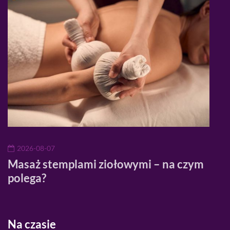
2026-08-07
20
Masaż stemplami ziołowymi – na czym
Jak
k?
polega?
spr
twa
Na czasie