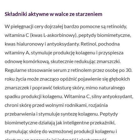
Składniki aktywne w walce ze starzeniem
W pielęgnacji cery dojrzałej bardzo pomocne są retinoidy,
witamina C (kwas L-askorbinowy), peptydy biomimetyczne,
kwas hialuronowy i antyoksydanty. Retinol, pochodna
witaminy A, stymuluje produkcję kolagenu i przyspiesza
odnowę komórkową, skutecznie redukując zmarszczki.
Regularne stosowanie serum z retinolem przez osobę po 30.
roku życia może znacząco opóźnić pojawienie się głębokich
zmarszczek i poprawić teksturę skóry, mimo naturalnego
spadku produkcji kolagenu. Witamina C, silny antyoksydant,
chroni skórę przed wolnymi rodnikami, rozjaśnia
przebarwienia i stymuluje syntezę kolagenu. Peptydy
biomimetyczne działają jak inteligentne przekaźniki,
stymulując skórę do wzmożonej produkcji kolagenu i
elastyny, co poprawia jej jędrność i elastyczność.