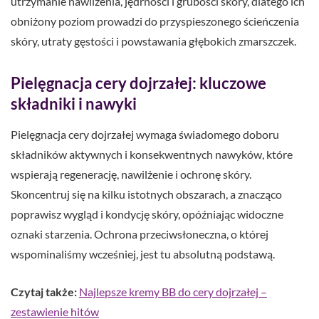
utrzymanie nawilżenia, jędrności i grubości skóry, dlatego ich
obniżony poziom prowadzi do przyspieszonego ścieńczenia
skóry, utraty gęstości i powstawania głębokich zmarszczek.
Pielęgnacja cery dojrzałej: kluczowe
składniki i nawyki
Pielęgnacja cery dojrzałej wymaga świadomego doboru
składników aktywnych i konsekwentnych nawyków, które
wspierają regenerację, nawilżenie i ochronę skóry.
Skoncentruj się na kilku istotnych obszarach, a znacząco
poprawisz wygląd i kondycję skóry, opóźniając widoczne
oznaki starzenia. Ochrona przeciwsłoneczna, o której
wspominaliśmy wcześniej, jest tu absolutną podstawą.
Czytaj także:
Najlepsze kremy BB do cery dojrzałej –
zestawienie hitów