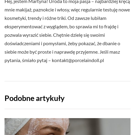
Hej, jestem Martyna! Uroda to moja pasja – najbardziej kręcą
mnie makijaż, paznokcie i włosy, więc regularnie testuję nowe
kosmetyki, trendy i różne triki. Od zawsze lubiłam
eksperymentować z wyglądem, bo sprawia mi to frajdę i
pozwala wyrazić siebie. Chętnie dzielę się swoimi
doświadczeniami i pomysłami, żeby pokazać, że dbanie o
siebie może być proste i naprawdę przyjemne. Jeśli masz
pytania, śmiało pytaj –
kontakt@porcelaindoll.pl
Podobne artykuły