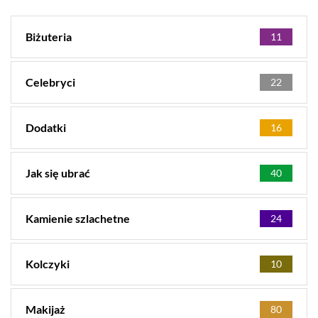
Biżuteria
11
Celebryci
22
Dodatki
16
Jak się ubrać
40
Kamienie szlachetne
24
Kolczyki
10
Makijaż
80