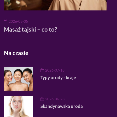
2026-08-05
20
Masaż tajski – co to?
Mod
mod
Na czasie
2026-07-18
Typy urody - kraje
2026-06-23
Skandynawska uroda