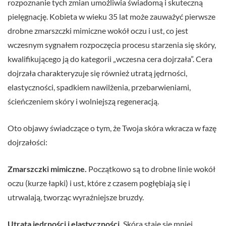
rozpoznanie tych zmian umożliwia świadomą i skuteczną
pielęgnację. Kobieta w wieku 35 lat może zauważyć pierwsze
drobne zmarszczki mimiczne wokół oczu i ust, co jest
wczesnym sygnałem rozpoczęcia procesu starzenia się skóry,
kwalifikującego ją do kategorii „wczesna cera dojrzała”. Cera
dojrzała charakteryzuje się również utratą jędrności,
elastyczności, spadkiem nawilżenia, przebarwieniami,
ścieńczeniem skóry i wolniejszą regeneracją.
Oto objawy świadczące o tym, że Twoja skóra wkracza w fazę
dojrzałości:
Zmarszczki mimiczne.
Początkowo są to drobne linie wokół
oczu (kurze łapki) i ust, które z czasem pogłębiają się i
utrwalają, tworząc wyraźniejsze bruzdy.
Utrata jędrności i elastyczności.
Skóra staje się mniej