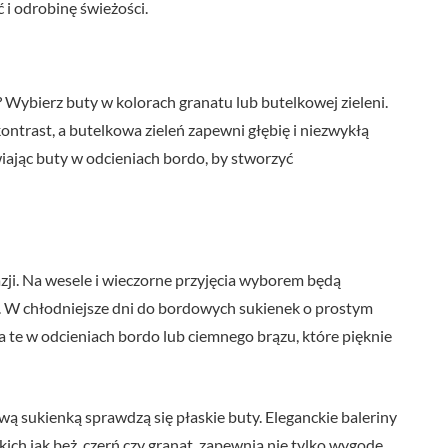
i odrobinę świeżości.
ybierz buty w kolorach granatu lub butelkowej zieleni.
ontrast, a butelkowa zieleń zapewni głębię i niezwykłą
wiając buty w odcieniach bordo, by stworzyć
ji. Na wesele i wieczorne przyjęcia wyborem będą
ie. W chłodniejsze dni do bordowych sukienek o prostym
a te w odcieniach bordo lub ciemnego brązu, które pięknie
 sukienką sprawdzą się płaskie buty. Eleganckie baleriny
h jak beż, czerń czy granat, zapewnią nie tylko wygodę,