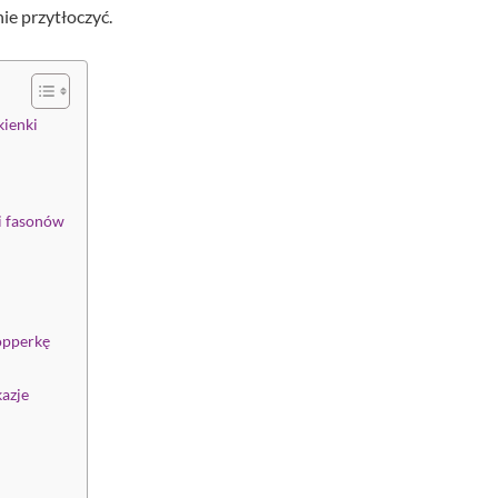
nie przytłoczyć.
ienki
 i fasonów
opperkę
kazje