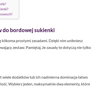
sele?
kienki?
nesowych?
 do bordowej sukienki
ę kilkoma prostymi zasadami. Dzięki nim unikniesz
jący zestaw. Pamiętaj, że zasady te dotyczą nie tylko
yt wiele dodatków lub ich nadmierna dominacja łatwo
a ilość. Wybierz jeden, maksymalnie dwa elementy, które