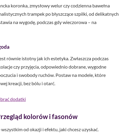
ancka koronka, zmysłowy welur czy codzienna bawełna
listycznych trampek po błyszczące szpilki, od delikatnych
a stawia na wygodę, podczas gdy wieczorowa – na
ygoda
t równie istotny jak ich estetyka. Zwłaszcza podczas
 kolacje czy przyjęcia, odpowiednio dobrane, wygodne
oczucia i swobody ruchów. Postaw na modele, które
j kreacji, bez bólu i otarć.
obrać dodatki
Przegląd kolorów i fasonów
zystkim od okazji i efektu, jaki chcesz uzyskać.