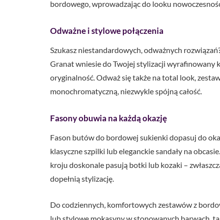
bordowego, wprowadzając do looku nowoczesność 
Odważne i stylowe połączenia
Szukasz niestandardowych, odważnych rozwiązań? W
Granat wniesie do Twojej stylizacji wyrafinowany k
oryginalność. Odważ się także na total look, zesta
monochromatyczną, niezwykle spójną całość.
Fasony obuwia na każdą okazję
Fason butów do bordowej sukienki dopasuj do okaz
klasyczne szpilki lub eleganckie sandały na obcas
kroju doskonale pasują botki lub kozaki – zwłaszcz
dopełnią stylizację.
Do codziennych, komfortowych zestawów z bordową
lub stylowe mokasyny w stonowanych barwach, takic