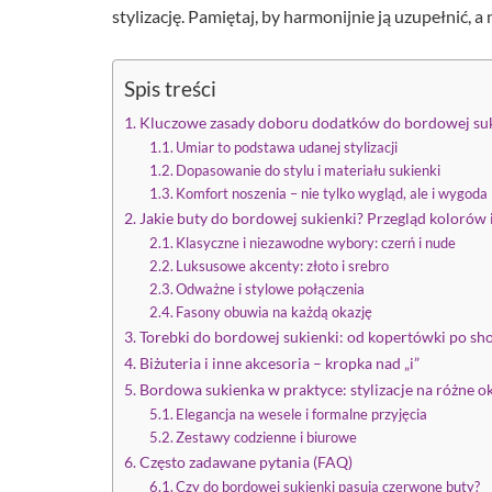
stylizację. Pamiętaj, by harmonijnie ją uzupełnić, a 
Spis treści
Kluczowe zasady doboru dodatków do bordowej suk
Umiar to podstawa udanej stylizacji
Dopasowanie do stylu i materiału sukienki
Komfort noszenia – nie tylko wygląd, ale i wygoda
Jakie buty do bordowej sukienki? Przegląd kolorów
Klasyczne i niezawodne wybory: czerń i nude
Luksusowe akcenty: złoto i srebro
Odważne i stylowe połączenia
Fasony obuwia na każdą okazję
Torebki do bordowej sukienki: od kopertówki po sh
Biżuteria i inne akcesoria – kropka nad „i”
Bordowa sukienka w praktyce: stylizacje na różne o
Elegancja na wesele i formalne przyjęcia
Zestawy codzienne i biurowe
Często zadawane pytania (FAQ)
Czy do bordowej sukienki pasują czerwone buty?