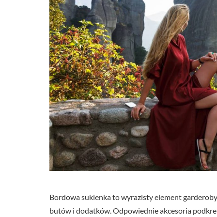
Bordowa sukienka to wyrazisty element garderoby
butów i dodatków. Odpowiednie akcesoria podkreślą