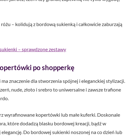
óżu – kolidują z bordową sukienką i całkowicie zaburzają
 sukienki – sprawdzone zestawy
kopertówki po shopperkę
 znaczenie dla stworzenia spójnej i eleganckiej stylizacji.
 Czerń, nude, złoto i srebro to uniwersalne i zawsze trafione
rdo.
erz wyrafinowane kopertówki lub małe kuferki. Doskonale
bra, które dodadzą blasku bordowej kreacji, bądź w
ej elegancję. Do bordowej sukienki noszonej na co dzień lub