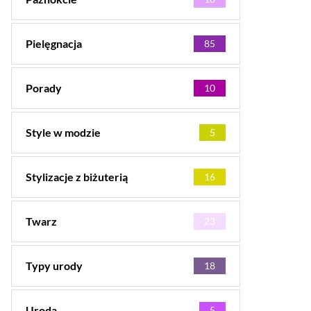
Pielęgnacja
85
Porady
10
Style w modzie
5
Stylizacje z biżuterią
16
Twarz
23
Typy urody
18
Uroda
5