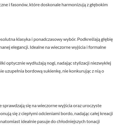
ne i fasonów, które doskonale harmonizują z głębokim
absolutna klasyka i ponadczasowy wybór. Podkreślają głębię
anej elegancji. Idealne na wieczorne wyjścia i formalne
ilki optycznie wydłużają nogi, nadając stylizacji niezwykłej
nie uzupełnia bordową sukienkę, nie konkurując z nią o
le sprawdzają się na wieczorne wyjścia oraz uroczyste
onują się z ciepłymi odcieniami bordo, nadając całej kreacji
natomiast idealnie pasuje do chłodniejszych tonacji