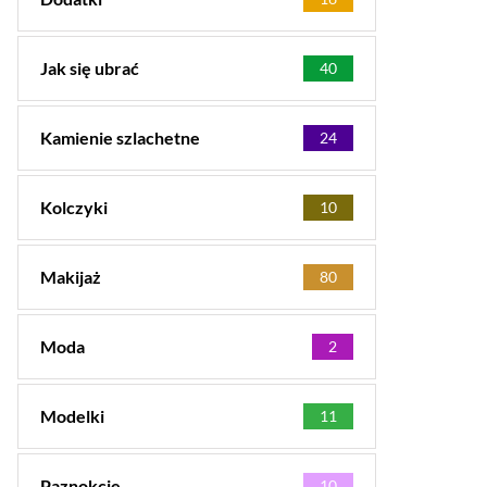
Jak się ubrać
40
Kamienie szlachetne
24
Kolczyki
10
Makijaż
80
Moda
2
Modelki
11
Paznokcie
10